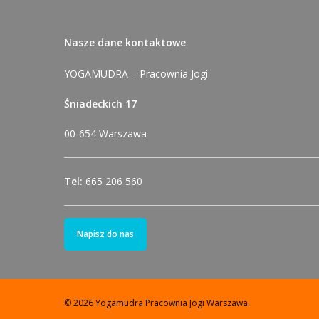
Nasze dane kontaktowe
YOGAMUDRA – Pracownia Jogi
Śniadeckich 17
00-654 Warszawa
Tel:
665 206 560
Napisz do nas
© 2026 Yogamudra Pracownia Jogi Warszawa.