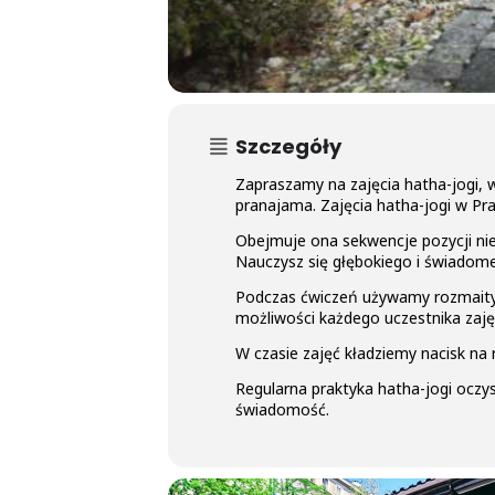
Szczegóły
Zapraszamy na zajęcia hatha-jogi,
pranajama. Zajęcia hatha-jogi w Pr
Obejmuje ona sekwencje pozycji niez
Nauczysz się głębokiego i świadom
Podczas ćwiczeń używamy rozmaitych
możliwości każdego uczestnika zajęć
W czasie zajęć kładziemy nacisk na
Regularna praktyka hatha-jogi oczys
świadomość.