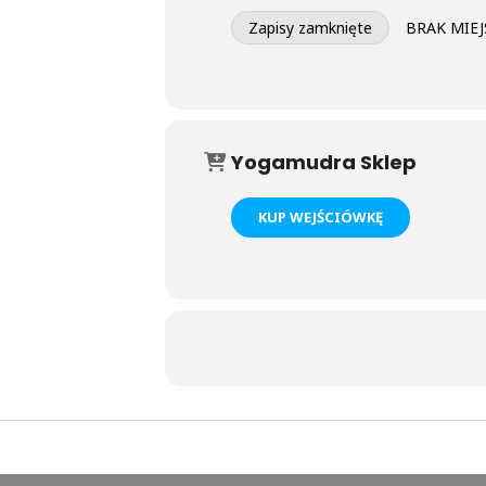
Zapisy zamknięte
BRAK MIEJS
Yogamudra Sklep
KUP WEJŚCIÓWKĘ