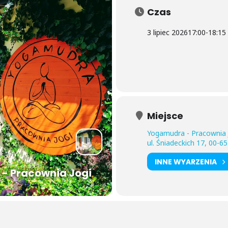
Czas
3 lipiec 2026
17:00
-
18:15
Miejsce
Yogamudra - Pracownia 
ul. Śniadeckich 17, 00-
INNE WYARZENIA
- Pracownia Jogi