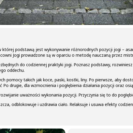
 w której podstawą jest wykonywanie różnorodnych pozycji jogi – a
acowni Jogi prowadzone są w oparciu o metodę nauczaną przez mistrz
będnych do codziennej praktyki jogi. Poznasz podstawy, rozwiniesz 
ego oddechu.
 pomocy takich jak koce, paski, kostki, liny. Po pierwsze, aby dos
 Po drugie, dla wzmocnienia i pogłębienia działania pozycji oraz osi
 rozwijanie uważności wykonania pozycji. Przyczynia się to do pogłę
zcza, odblokowuje i uzdrawia ciało. Relaksuje i usuwa efekty codzie