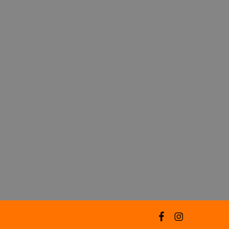
facebook
instagram