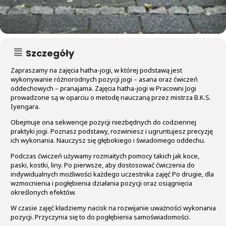
Szczegóły
Zapraszamy na zajęcia hatha-jogi, w której podstawą jest
wykonywanie różnorodnych pozycji jogi – asana oraz ćwiczeń
oddechowych – pranajama. Zajęcia hatha-jogi w Pracowni Jogi
prowadzone są w oparciu o metodę nauczaną przez mistrza B.K.S.
Iyengara.
Obejmuje ona sekwencje pozycji niezbędnych do codziennej
praktyki jogi. Poznasz podstawy, rozwiniesz i ugruntujesz precyzję
ich wykonania. Nauczysz się głębokiego i świadomego oddechu.
Podczas ćwiczeń używamy rozmaitych pomocy takich jak koce,
paski, kostki, liny. Po pierwsze, aby dostosować ćwiczenia do
indywidualnych możliwości każdego uczestnika zajęć Po drugie, dla
wzmocnienia i pogłębienia działania pozycji oraz osiągnięcia
określonych efektów.
W czasie zajęć kładziemy nacisk na rozwijanie uważności wykonania
pozycji. Przyczynia się to do pogłębienia samoświadomości.