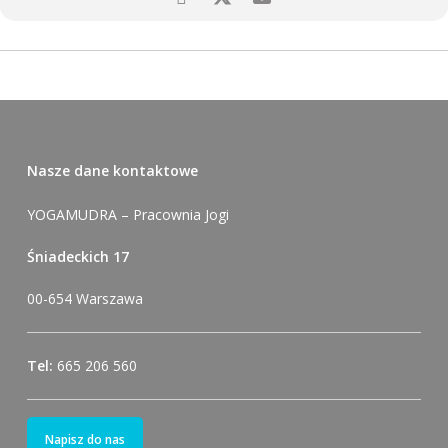
Nasze dane kontaktowe
YOGAMUDRA – Pracownia Jogi
Śniadeckich 17
00-654 Warszawa
Tel:
665 206 560
Napisz do nas