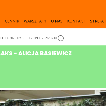
K
CENNIK
WARSZTATY
O NAS
KONTAKT
STREFA 
 LIPIEC 2026 18:30
17 LIPIEC 2026 18:30
LAKS - ALICJA BASIEWICZ