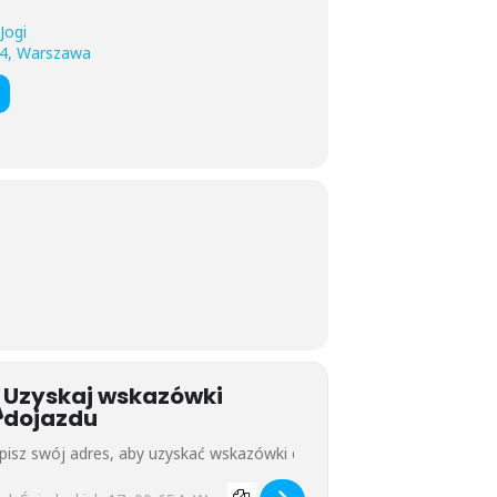
Jogi
654, Warszawa
Uzyskaj wskazówki
dojazdu
ess - Relaks - Alicja Basiewicz []
estination Address - Relaks - Alicja Basiewicz []