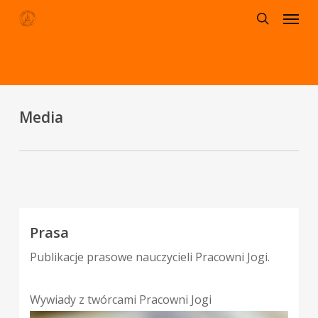
Menu
Skip
to
search
main
content
Media
Prasa
Publikacje prasowe nauczycieli Pracowni Jogi.
Wywiady z twórcami Pracowni Jogi