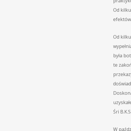
praktyk
Od kilku
efektów 
Od kilku
wypełnia
była bot
te zakoń
przekaz
doświadc
Doskonal
uzyskał
Śri B.K.
W paźdz