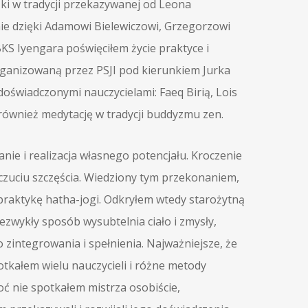
zki w tradycji przekazywanej od Leona
ie dzięki Adamowi Bielewiczowi, Grzegorzowi
KS Iyengara poświęciłem życie praktyce i
rganizowaną przez PSJI pod kierunkiem Jurka
doświadczonymi nauczycielami: Faeq Birią, Lois
ę również medytację w tradycji buddyzmu zen.
nie i realizacja własnego potencjału. Kroczenie
oczuciu szczęścia. Wiedziony tym przekonaniem,
 praktykę hatha-jogi. Odkryłem wtedy starożytną
ezwykły sposób wysubtelnia ciało i zmysły,
 zintegrowania i spełnienia. Najważniejsze, że
otkałem wielu nauczycieli i różne metody
ć nie spotkałem mistrza osobiście,