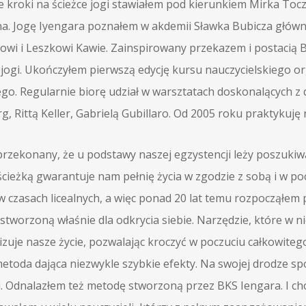
e kroki na ścieżce jogi stawiałem pod kierunkiem Mirka Toc
a. Jogę Iyengara poznałem w akdemii Sławka Bubicza główn
rowi i Leszkowi Kawie. Zainspirowany przekazem i postacią B
 jogi. Ukończyłem pierwszą edycję kursu nauczycielskiego o
ego. Regularnie biorę udział w warsztatach doskonalących z 
g, Rittą Keller, Gabrielą Gubillaro. Od 2005 roku praktykuj
przekonany, że u podstawy naszej egzystencji leży poszukiwa
ścieżką gwarantuje nam pełnię życia w zgodzie z sobą i w p
 w czasach licealnych, a więc ponad 20 lat temu rozpocząłem
tworzoną właśnie dla odkrycia siebie. Narzędzie, które w ni
zuje nasze życie, pozwalając kroczyć w poczuciu całkowitego
metoda dająca niezwykle szybkie efekty. Na swojej drodze sp
i. Odnalazłem też metodę stworzoną przez BKS Iengara. I cho