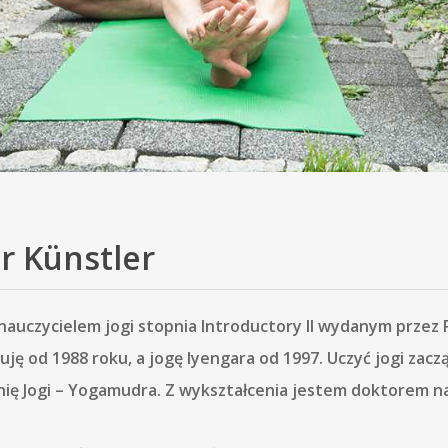
tr Künstler
nauczycielem jogi stopnia Introductory II wydanym przez
uję od 1988 roku, a jogę Iyengara od 1997. Uczyć jogi zac
ię Jogi – Yogamudra. Z wykształcenia jestem doktorem na