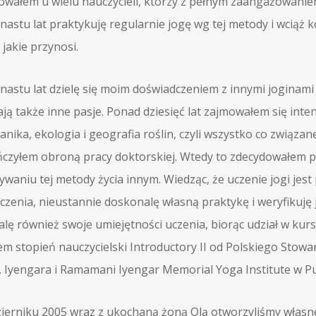
owałem u wielu nauczycieli, którzy z pełnym zaangażowaniem 
nastu lat praktykuję regularnie jogę wg tej metody i wciąż ko
jakie przynosi.
nastu lat dzielę się moim doświadczeniem z innymi joginami
ją także inne pasje. Ponad dziesięć lat zajmowałem się inte
anika, ekologia i geografia roślin, czyli wszystko co związan
czyłem obroną pracy doktorskiej. Wtedy to zdecydowałem poś
ywaniu tej metody życia innym. Wiedząc, że uczenie jogi je
zenia, nieustannie doskonalę własną praktykę i weryfikuję j
ę również swoje umiejętności uczenia, biorąc udział w kursa
em stopień nauczycielski Introductory II od Polskiego Stow
S. Iyengara i Ramamani Iyengar Memorial Yoga Institute w Pun
ierniku 2005 wraz z ukochaną żoną Olą otworzyliśmy własne