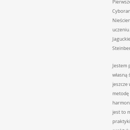
Pierwsz
Cyboran
Nieście
uczeniu
Jagucki
Steinber
Jestem 
własną 
jeszcze
metodę s
harmoni
jest to 
praktyk