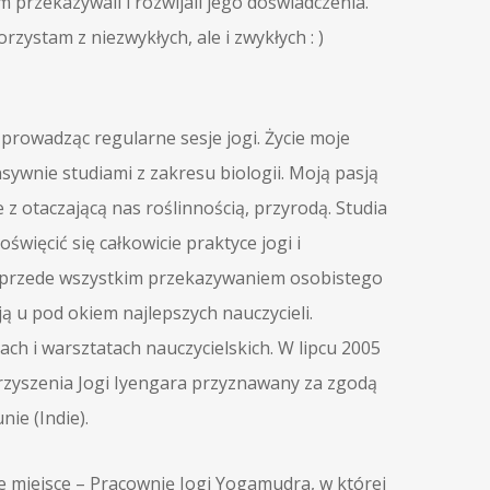
przekazywali i rozwijali jego doświadczenia.
rzystam z niezwykłych, ale i zwykłych : )
 prowadząc regularne sesje jogi. Życie moje
nsywnie studiami z zakresu biologii. Moją pasją
e z otaczającą nas roślinnością, przyrodą. Studia
więcić się całkowicie praktyce jogi i
st przede wszystkim przekazywaniem osobistego
ą u pod okiem najlepszych nauczycieli.
ch i warsztatach nauczycielskich. W lipcu 2005
arzyszenia Jogi Iyengara przyznawany za zgodą
ie (Indie).
 miejsce – Pracownię Jogi Yogamudra, w której