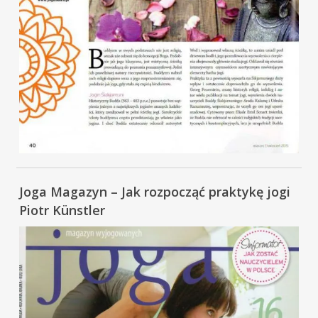
Joga Magazyn – Jak rozpocząć praktykę jogi
Piotr Künstler