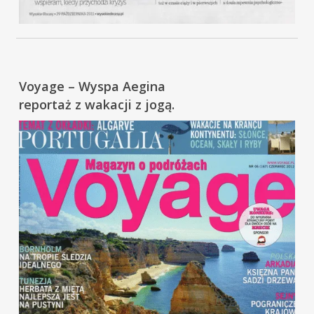
Voyage – Wyspa Aegina
reportaż z wakacji z jogą.