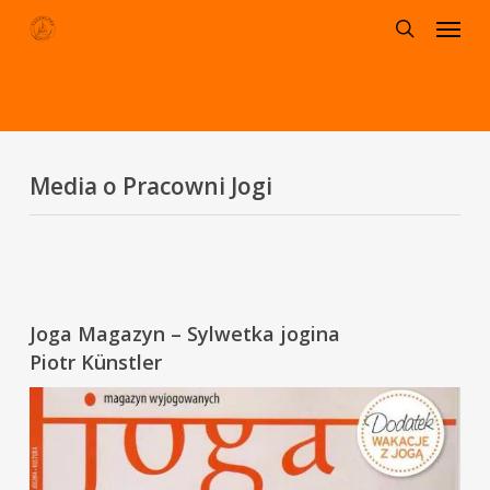
Menu
Skip
to
search
main
content
Media o Pracowni Jogi
Joga Magazyn – Sylwetka jogina
Piotr Künstler