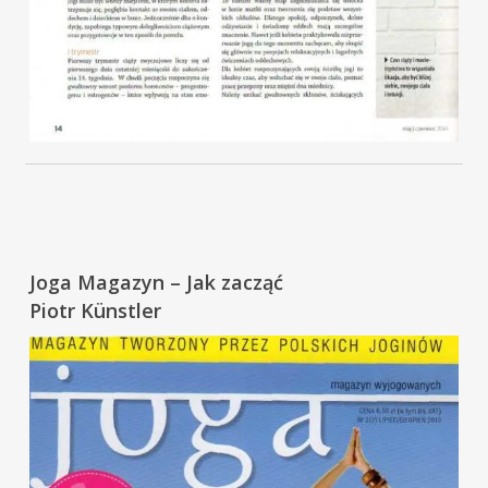
Joga Magazyn – Jak zacząć
Piotr Künstler