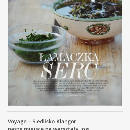
Voyage – Siedlisko Klangor
nasze miejsce na warsztaty jogi.