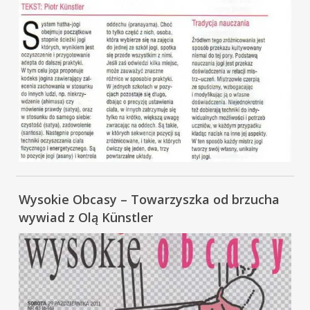
Wysokie Obcasy – Towarzyszka od brzucha
wywiad z Olą Künstler