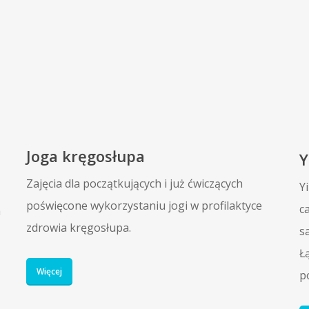
Joga kręgosłupa
Y
Zajęcia dla początkujących i już ćwiczących
Y
poświęcone wykorzystaniu jogi w profilaktyce
c
a
zdrowia kręgosłupa.
s
Ł
Więcej
p