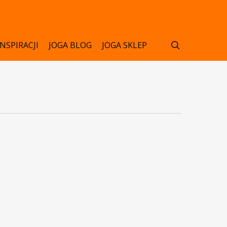
search
INSPIRACJI
JOGA BLOG
JOGA SKLEP