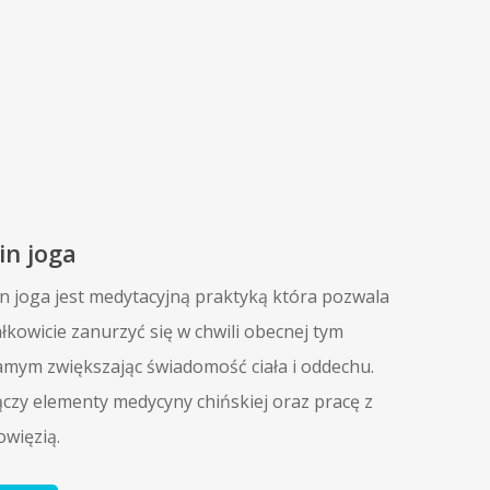
in joga
in joga jest medytacyjną praktyką która pozwala
ałkowicie zanurzyć się w chwili obecnej tym
amym zwiększając świadomość ciała i oddechu.
ączy elementy medycyny chińskiej oraz pracę z
owięzią.