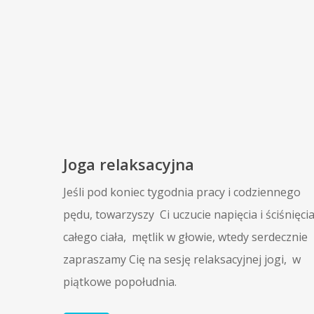
Joga relaksacyjna
Jeśli pod koniec tygodnia pracy i codziennego
pędu, towarzyszy Ci uczucie napięcia i ściśnięci
całego ciała, mętlik w głowie, wtedy serdecznie
zapraszamy Cię na sesję relaksacyjnej jogi, w
piątkowe popołudnia.