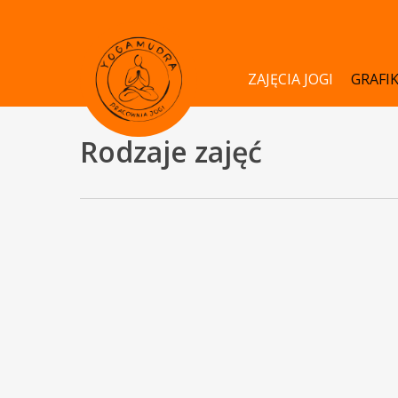
Skip
to
main
ZAJĘCIA JOGI
GRAFI
content
Rodzaje zajęć