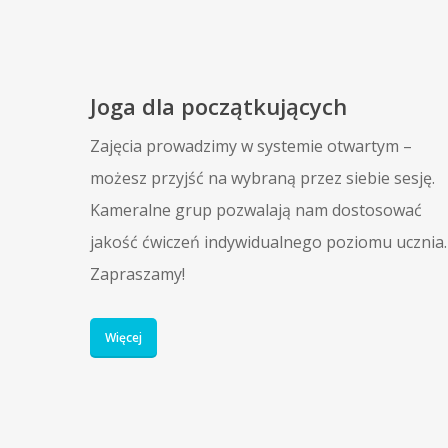
Joga dla początkujących
Zajęcia prowadzimy w systemie otwartym –
możesz przyjść na wybraną przez siebie sesję.
Kameralne grup pozwalają nam dostosować
jakość ćwiczeń indywidualnego poziomu ucznia.
Zapraszamy!
Więcej