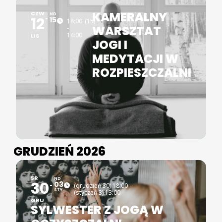
KAMERALNY
CZW
ND
12
15
18:00
(15)
WARSZTAT
-
14:00
LIS
JOGI I
MEDYTACJI W
ROZPIESZCZALNI
GRUDZIEŃ 2026
ŚR
ND
30
03
(grudzień 30) 18:00 -
STY
(styczeń 3) 13:00
GRU
SYLWESTER Z JOGĄ W