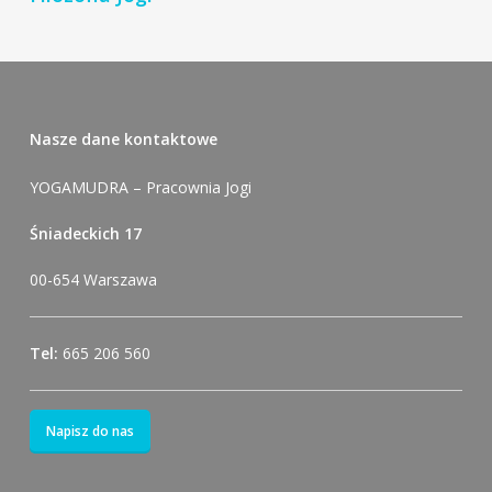
Nasze dane kontaktowe
YOGAMUDRA – Pracownia Jogi
Śniadeckich 17
00-654 Warszawa
Tel:
665 206 560
Napisz do nas