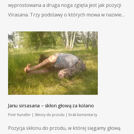
wyprostowana a druga noga zgięta jest jak pozycji
Virasana. Trzy podstawy o których mowa w nazwie…
Janu sirsasana – skłon głową za kolano
Piotr Kunstler
|
Skłony do przodu
|
brak komentarzy
Pozycja skłonu do przodu, w której sięgamy głową