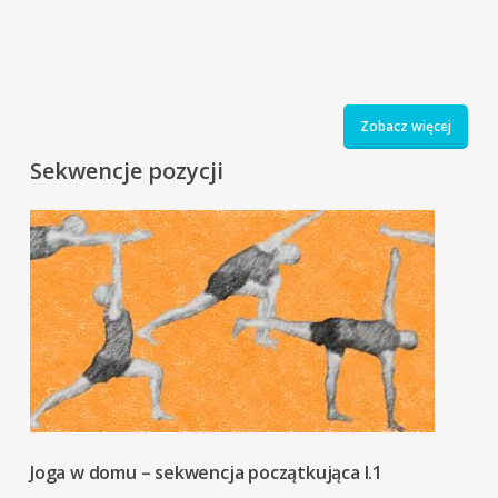
Zobacz więcej
Sekwencje pozycji
Joga w domu – sekwencja początkująca I.1