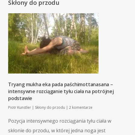
Skłony do przodu
Tryang mukha eka pada paśchimottanasana –
intensywne rozciąganie tyłu ciała na potrójnej
podstawie
Piotr Kunstler
|
Skłony do przodu
|
2 komentarze
Pozycja intensywnego rozciągania tyłu ciała w
skłonie do przodu, w której jedna noga jest