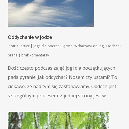
Oddychanie w jodze
Piotr Kunstler
|
Joga dla poczatkujących
,
Wskazówki do jogi
,
Oddech i
prana
|
brak komentarzy
Dość często podczas zajęć jogi dla początkujących
pada pytanie: Jak oddychać? Nosem czy ustami? To
ciekawe, że nad tym się zastanawiamy. Oddech jest
szczególnym procesem. Z jednej strony jest w…