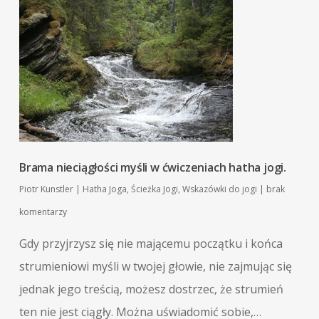
Brama nieciągłości myśli w ćwiczeniach hatha jogi.
Piotr Kunstler
|
Hatha Joga
,
Ścieżka Jogi
,
Wskazówki do jogi
|
brak
komentarzy
Gdy przyjrzysz się nie mającemu początku i końca
strumieniowi myśli w twojej głowie, nie zajmując się
jednak jego treścią, możesz dostrzec, że strumień
ten nie jest ciągły. Można uświadomić sobie,…