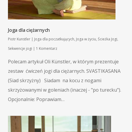
Joga dla ciężarnych
Piotr Kunstler
|
Joga dla poczatkujących
,
Joga w życiu
,
Ścieżka Jogi
,
Sekwencje jogi
|
1 Komentarz
Polecam artykuł Oli Künstler, w którym prezentuje
zestaw ćwiczeń jogi dla ciężarnych. SVASTIKASANA
(Siad skrzyżny) Siadam na kocu z nogami
skrzyżowanymi w goleniach (inaczej - "po turecku").
Opcjonalnie: Poprawiam…