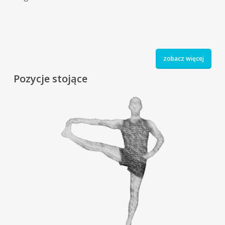
zobacz więcej
Pozycje stojące