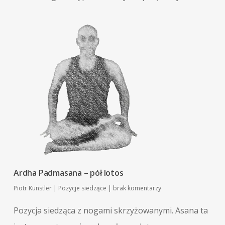
Ardha Padmasana – pół lotos
Piotr Kunstler
|
Pozycje siedzące
|
brak komentarzy
Pozycja siedząca z nogami skrzyżowanymi. Asana ta