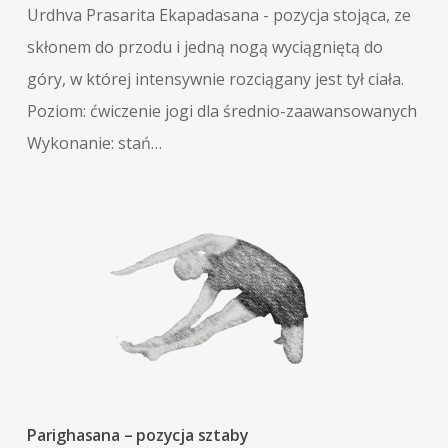
Urdhva Prasarita Ekapadasana - pozycja stojąca, ze
skłonem do przodu i jedną nogą wyciągniętą do
góry, w której intensywnie rozciągany jest tył ciała.
Poziom: ćwiczenie jogi dla średnio-zaawansowanych
Wykonanie: stań…
Parighasana – pozycja sztaby