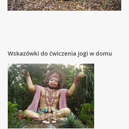
Wskazówki do ćwiczenia jogi w domu