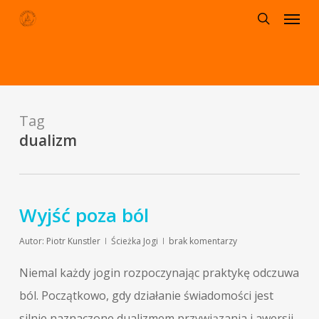
Menu
Skip
to
search
main
content
Tag
dualizm
Wyjść poza ból
Autor:
Piotr Kunstler
Ścieżka Jogi
brak komentarzy
Niemal każdy jogin rozpoczynając praktykę odczuwa
ból. Początkowo, gdy działanie świadomości jest
silnie naznaczone dualizmem przywiązania i awersji