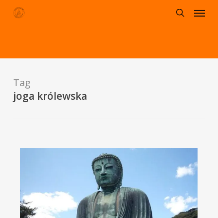
Menu
Skip
to
search
main
content
Tag
joga królewska