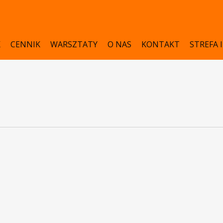
K
CENNIK
WARSZTATY
O NAS
KONTAKT
STREFA 