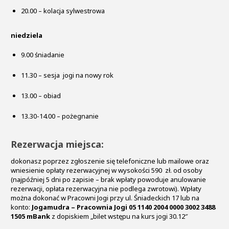
20.00 – kolacja sylwestrowa
niedziela
9.00 śniadanie
11.30 – sesja jogi na nowy rok
13.00 – obiad
13.30-14.00 – pożegnanie
Rezerwacja miejsca:
dokonasz poprzez zgłoszenie się telefoniczne lub mailowe oraz
wniesienie opłaty rezerwacyjnej w wysokości 590 zł. od osoby
(najpóźniej 5 dni po zapisie – brak wpłaty powoduje anulowanie
rezerwacji, opłata rezerwacyjna nie podlega zwrotowi). Wpłaty
można dokonać w Pracowni Jogi przy ul. Śniadeckich 17 lub na
konto:
Jogamudra – Pracownia Jogi 05 1140 2004 0000 3002 3488
1505 mBank
z dopiskiem „bilet wstępu na kurs jogi 30.12″