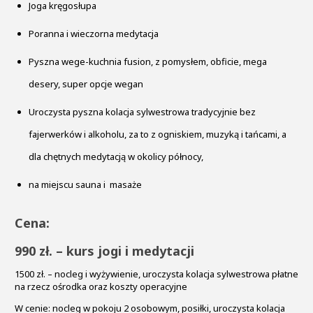
Joga kręgosłupa
Poranna i wieczorna medytacja
Pyszna wege-kuchnia fusion, z pomysłem, obficie, mega
desery, super opcje wegan
Uroczysta pyszna kolacja sylwestrowa tradycyjnie bez
fajerwerków i alkoholu, za to z ogniskiem, muzyką i tańcami, a
dla chętnych medytacją w okolicy północy,
na miejscu sauna i masaże
Cena:
990 zł. – kurs jogi i medytacji
1500 zł. – nocleg i wyżywienie, uroczysta kolacja sylwestrowa płatne
na rzecz ośrodka oraz koszty operacyjne
W cenie: nocleg w pokoju 2 osobowym, posiłki, uroczysta kolacja