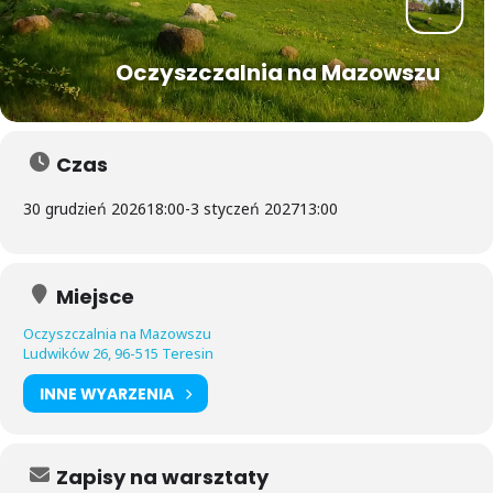
Oczyszczalnia na Mazowszu
Czas
30 grudzień 2026
18:00
-
3 styczeń 2027
13:00
Miejsce
Oczyszczalnia na Mazowszu
Ludwików 26, 96-515 Teresin
INNE WYARZENIA
Zapisy na warsztaty