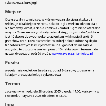
sylwestrowa, kurs jogi.
Miejsce
Oczyszczalnia to miejsce, w którym wspaniale się praktykuje i
relaksuje o każdej porze roku. Sala do jogi z wielkimi oknami daje
niesamowity klimat, a ciepło kominka komfort. Są to niepowtarzalne
wnętrza 2 niesamowitych budynków: dużej „oczyszczalni”, w której
jest 10 dwuosobowych pokoi z łazienkami w klimacie 5 cnót i 5
grzechów oraz „rozpieszczanie”, w której pokoje odnoszą się do
filozofów różnych kultur. Jest też sauna i gabinet do masaży. A
wszystko to otoczone wielkim ponad 10-hektarowym terenem do
naszej dyspozycji pośród brzóz.
www.oczyszczalniamiejsca.pl
Posiłki
wegetariańskie, lekkie śniadanie, obiad 2-daniowy z deserem i
kolacja + uroczysta kolacja sylwestrowa
Termin
zaczynamy w niedzielę 28 grudnia 2025 o godz. 17.00; kończymy w
czwartek 01 stycznia 2026 obiadem o 13.00.
Joga