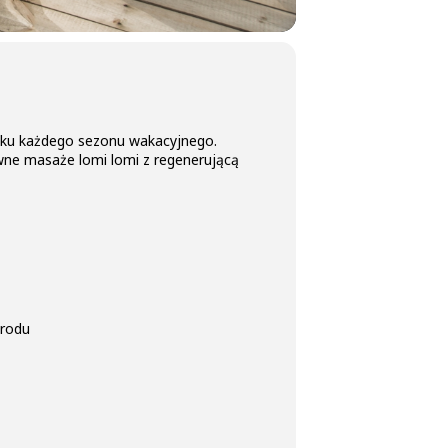
tku każdego sezonu wakacyjnego.
downe masaże lomi lomi z regenerującą
grodu