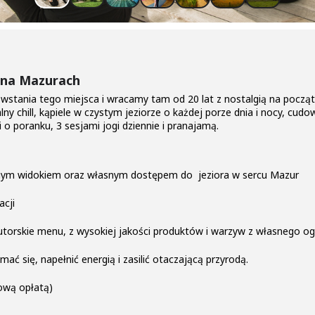
 na Mazurach
tania tego miejsca i wracamy tam od 20 lat z nostalgią na począ
ny chill, kąpiele w czystym jeziorze o każdej porze dnia i nocy, cu
o poranku, 3 sesjami jogi dziennie i pranajamą.
knym widokiem oraz własnym dostępem do jeziora w sercu Mazur
acji
torskie menu, z wysokiej jakości produktów i warzyw z własnego o
mać się, napełnić energią i zasilić otaczającą przyrodą.
ową opłatą)