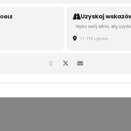
Uzyskaj wskazó
OOGLE
Address - Wakacje z jogą na
Destination Address - Waka