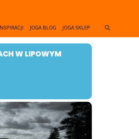
search
INSPIRACJI
JOGA BLOG
JOGA SKLEP
ACH W LIPOWYM