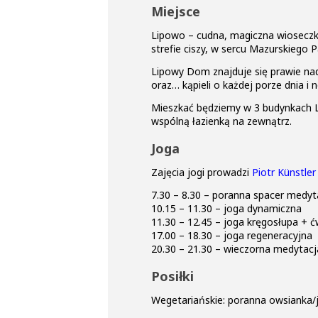
Miejsce
Lipowo – cudna, magiczna wioseczka
strefie ciszy, w sercu Mazurskiego
Lipowy Dom znajduje się prawie nad
oraz… kąpieli o każdej porze dnia i n
Mieszkać będziemy w 3 budynkach L
wspólną łazienką na zewnątrz.
Joga
Zajęcia jogi prowadzi
Piotr Künstler
7.30 – 8.30 – poranna spacer medyt
10.15 – 11.30 – joga dynamiczna
11.30 – 12.45 – joga kręgosłupa +
17.00 – 18.30 – joga regeneracyjna
20.30 – 21.30 – wieczorna medytacj
Posiłki
Wegetariańskie: poranna owsianka/ja