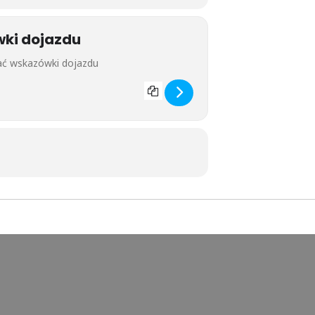
wki dojazdu
 Mazurach w Lipowym Domu []
cje z jogą na Mazurach w Lipowym Domu []