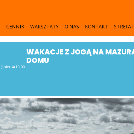
K
CENNIK
WARSZTATY
O NAS
KONTAKT
STREFA 
WAKACJE Z JOGĄ NA MAZUR
DOMU
(lipiec 4) 13:00