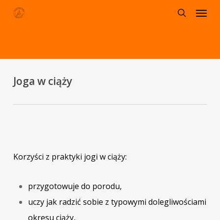
Menu
Skip
to
search
main
content
Joga w ciąży
Korzyści z praktyki jogi w ciąży:
przygotowuje do porodu,
uczy jak radzić sobie z typowymi dolegliwościami
okresu ciąży,