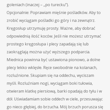
goleniach (inaczej – „po turecku”).
Opcjonalnie: Poprawiam mięśnie pośladków. Aby to
zrobić wyciągam pośladki go góry i na zewnątrz.
Kręgosłup utrzymuję prosty. Ważne, aby dobrać
odpowiednią ilość koców. Jeśli nie możesz utrzymać
prostego kręgosłupa i plecy zapadają się lub
zaokrąglają można użyć wyższego podparcia.
Miednica powinna być ustawiona pionowo, a dolne
plecy lekko wklęsłe. Ręce swobodnie na kolanach,
rozluźnione. Skupiam się na oddechu, wyciszam
myśli. Rozluźniam nogi, wyciągam boki tułowia,
otwieram klatkę piersiową, barki opadają do tyłu i w
dół. Uświadamiam sobie oddech w ciele, przesuwając
go nieco głębiej, do brzucha. Mój brzuch porusza się