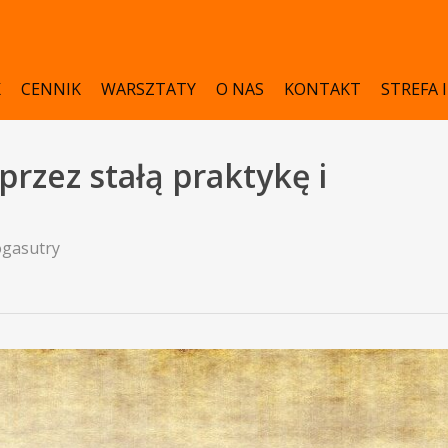
K
CENNIK
WARSZTATY
O NAS
KONTAKT
STREFA 
przez stałą praktykę i
ogasutry