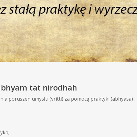
abhyam tat nirodhah
ia poruszeń umysłu (vritti) za pomocą praktyki (abhyasa) i 
tyka,