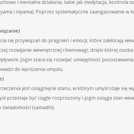
duchowe i mentalne działania, takie jak medytacja, kontrola
yama i niyama). Poprzez systematyczne zaangażowanie w te p
wiązanie)
ia się przywiązań do pragnień i emocji, które zakłócają we
 raczej rozwijanie wewnętrznej równowagi, dzięki której oso
pływom. Jogin stara się rozwijać umiejętność pozostawania
owadzi do wyciszenia umysłu.
e)
zeczenia jest osiągnięcie stanu, w którym umysł staje się wyc
ł przestaje być ciągle rozproszony i jogin osiąga stan we
y świadomości (samadhi).