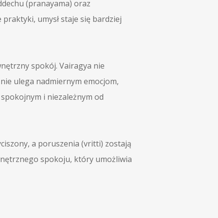
 oddechu (pranayama) oraz
raktyki, umysł staje się bardziej
wnętrzny spokój. Vairagya nie
ba nie ulega nadmiernym emocjom,
 spokojnym i niezależnym od
iszony, a poruszenia (vritti) zostają
wnętrznego spokoju, który umożliwia