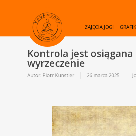
Skip
to
main
ZAJĘCIA JOGI
GRAFI
content
Kontrola jest osiągana 
wyrzeczenie
Autor:
Piotr Kunstler
26 marca 2025
J