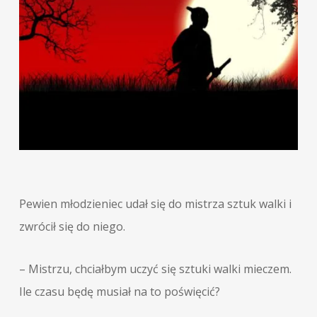
Pewien młodzieniec udał się do mistrza sztuk walki i
zwrócił się do niego.
– Mistrzu, chciałbym uczyć się sztuki walki mieczem.
Ile czasu będę musiał na to poświęcić?