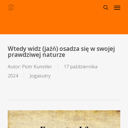
Menu
Skip
to
search
main
content
Wtedy widz (jaźń) osadza się w swojej
prawdziwej naturze
Autor:
Piotr Kunstler
17 października
2024
Jogasutry