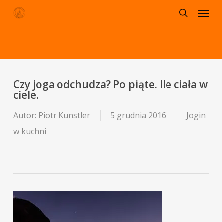
Menu
Skip
to
search
main
content
Czy joga odchudza? Po piąte. Ile ciała w
ciele.
Autor:
Piotr Kunstler
5 grudnia 2016
Jogin
w kuchni