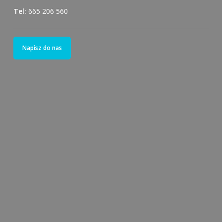
Tel:
665 206 560
Napisz do nas