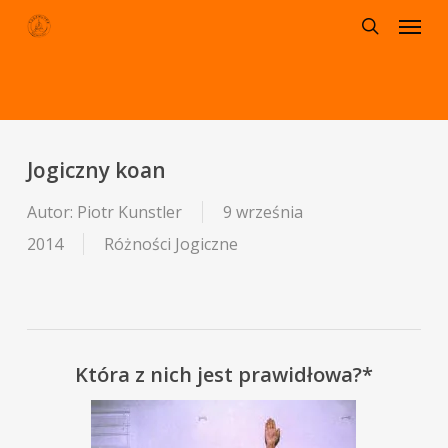
Menu
Skip
to
search
main
content
Jogiczny koan
Autor:
Piotr Kunstler
9 września
2014
Różności Jogiczne
Która z nich jest prawidłowa?*