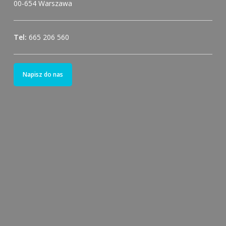
00-654 Warszawa
Tel:
665 206 560
Napisz do nas