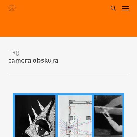
Menu
Skip
to
search
main
content
Tag
camera obskura