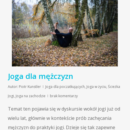
Joga dla mężczyzn
Autor:
Piotr Kunstler
Joga dla poczatkujących
,
Joga w życiu
,
Ścieżka
Jogi
,
Joga na zachodzie
brak komentarzy
Temat ten pojawia się w dyskursie wokół jogi już od
wielu lat, głównie w kontekście prób zachęcania
mężczyzn do praktyki jogi. Dzieje się tak zapewne