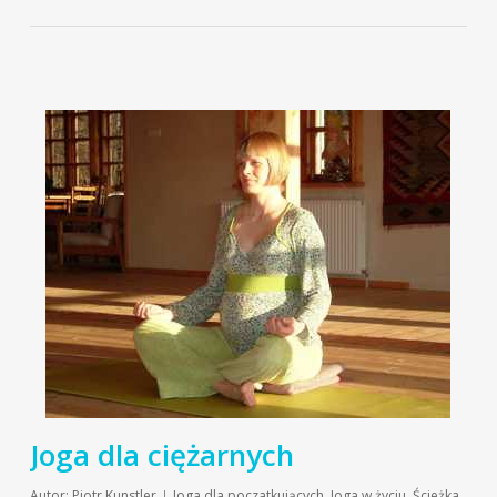
Joga dla ciężarnych
Autor:
Piotr Kunstler
Joga dla poczatkujących
,
Joga w życiu
,
Ścieżka