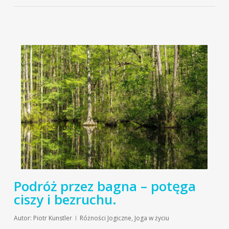
Podróż przez bagna – potęga
ciszy i bezruchu.
Autor:
Piotr Kunstler
Różności Jogiczne
,
Joga w życiu