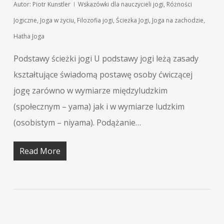
Autor:
Piotr Kunstler
Wskazówki dla nauczycieli jogi
,
Różności
Jogiczne
,
Joga w życiu
,
Filozofia jogi
,
Ścieżka Jogi
,
Joga na zachodzie
,
Hatha Joga
Podstawy ścieżki jogi U podstawy jogi leżą zasady
kształtujące świadomą postawę osoby ćwiczącej
jogę zarówno w wymiarze międzyludzkim
(społecznym – yama) jak i w wymiarze ludzkim
(osobistym – niyama). Podążanie…
Read More