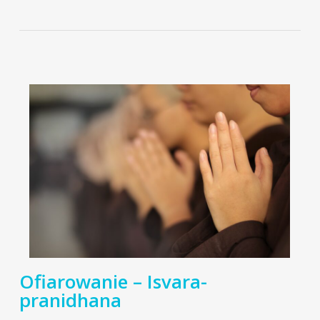
Ofiarowanie – Isvara-
pranidhana