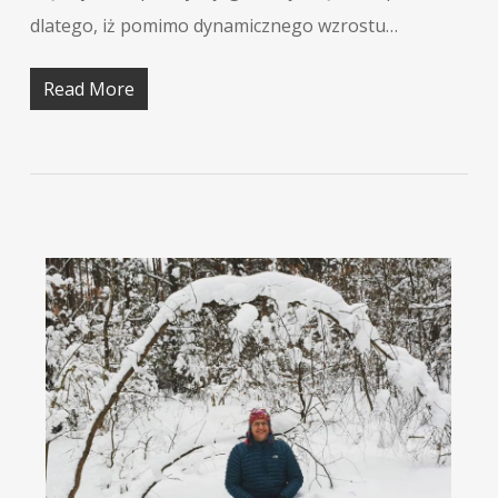
dlatego, iż pomimo dynamicznego wzrostu…
Read More