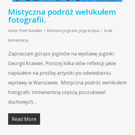
Mistyczna podróż wehikułem
fotografii.
Autor:
Piotr Kunstler
Różności Jogiczne
,
Joga w życiu
brak
komentarzy
Zapraszam gorąco joginów na wystawę joginki
Georgii Krawiec. Poniżej kilka słów refleksji jakie
napisałem na prośbę artystki po odwiedzeniu
wystawy w Warszawie. Mistyczna podróż wehikułem
fotografii. Immanentną częścią poszukiwań
duchowych…
Read More