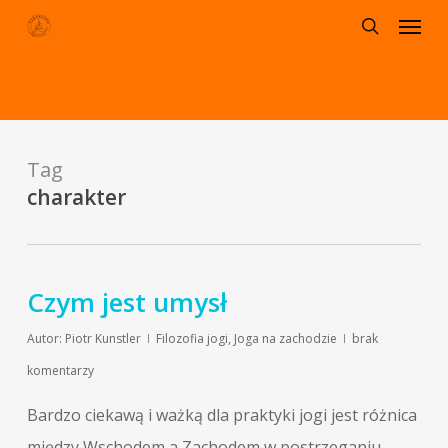
Menu
Skip
to
search
main
content
Tag
charakter
Czym jest umysł
Autor:
Piotr Kunstler
Filozofia jogi
,
Joga na zachodzie
brak
komentarzy
Bardzo ciekawą i ważką dla praktyki jogi jest różnica
między Wschodem a Zachodem w postrzeganiu