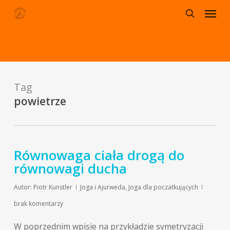
Menu
Skip
to
search
main
content
Tag
powietrze
Równowaga ciała drogą do
równowagi ducha
Autor:
Piotr Kunstler
Joga i Ajurweda
,
Joga dla poczatkujących
brak komentarzy
W poprzednim wpisie na przykładzie symetryzacji