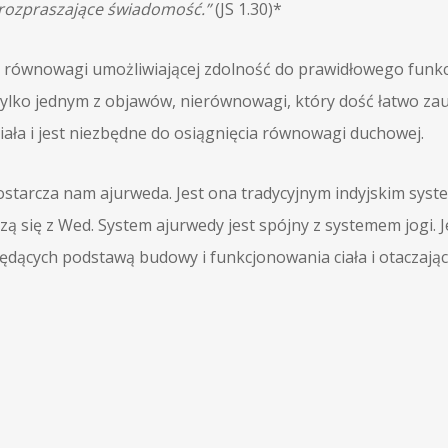
 rozpraszające świadomość.”
(JS 1.30)*
im równowagi umożliwiającej zdolność do prawidłowego fun
 tylko jednym z objawów, nierównowagi, który dość łatwo zau
iała i jest niezbędne do osiągnięcia równowagi duchowej.
dostarcza nam ajurweda. Jest ona tradycyjnym indyjskim sys
odzą się z Wed. System ajurwedy jest spójny z systemem jogi
ędących podstawą budowy i funkcjonowania ciała i otaczając