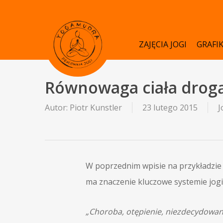
Skip
to
main
ZAJĘCIA JOGI
GRAFI
content
Równowaga ciała drog
Autor:
Piotr Kunstler
23 lutego 2015
J
W poprzednim wpisie na przykładzie
ma znaczenie kluczowe systemie jogi
„Choroba, otępienie, niezdecydowanie