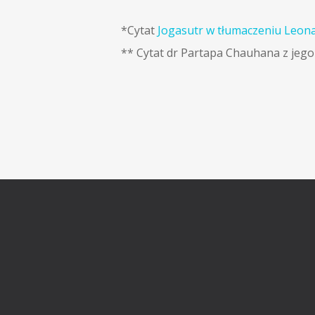
*Cytat
Jogasutr w tłumaczeniu Leon
** Cytat dr Partapa Chauhana z jego 