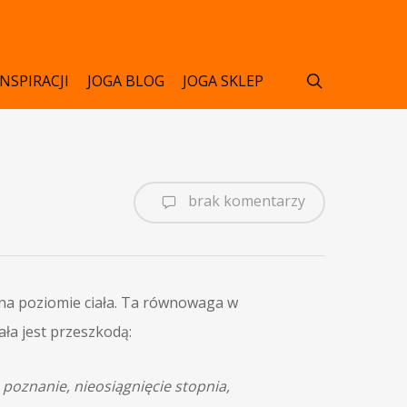
search
INSPIRACJI
JOGA BLOG
JOGA SKLEP
brak komentarzy
na poziomie ciała. Ta równowaga w
ła jest przeszkodą:
 poznanie, nieosiągnięcie stopnia,