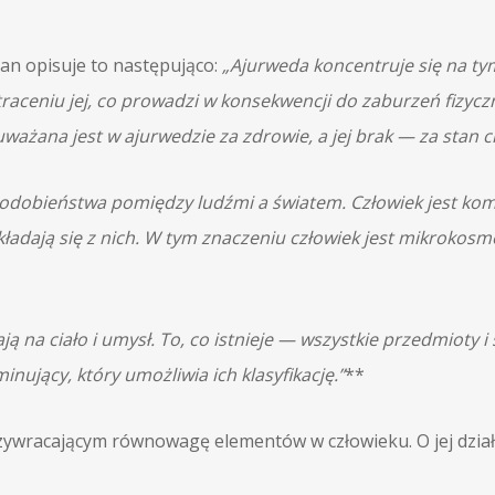
an opisuje to następująco:
„Ajurweda koncentruje się na ty
raceniu jej, co prowadzi w konsekwencji do zaburzeń fizyc
ażana jest w ajurwedzie za zdrowie, a jej brak — za stan 
podobieństwa pomiędzy ludźmi a światem. Człowiek jest kom
ładają się z nich. W tym znaczeniu człowiek jest mikrokos
 na ciało i umysł. To, co istnieje — wszystkie przedmioty 
ujący, który umożliwia ich klasyfikację.”
**
przywracającym równowagę elementów w człowieku. O jej dzi