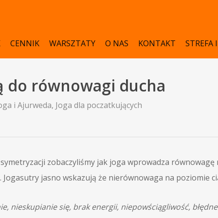
K
CENNIK
WARSZTATY
O NAS
KONTAKT
STREFA 
ą do równowagi ducha
oga i Ajurweda
,
Joga dla poczatkujących
 symetryzacji zobaczyliśmy jak joga wprowadza równowagę 
. Jogasutry jasno wskazują że nierównowaga na poziomie cia
, nieskupianie się, brak energii, niepowściągliwość, błędne