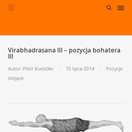
Menu
Skip
to
search
main
content
Virabhadrasana III – pozycja bohatera
III
Autor:
Piotr Kunstler
15 lipca 2014
Pozycje
stojące