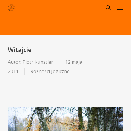
Menu
Skip
to
search
main
content
Witajcie
Autor:
Piotr Kunstler
12 maja
2011
Różności Jogiczne