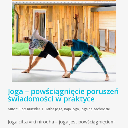
Joga – powściągnięcie poruszeń
świadomości w praktyce
Autor:
Piotr Kunstler
Hatha Joga
,
Raja joga
,
Joga na zachodzie
Joga citta vrti nirodha – joga jest powściągnięciem