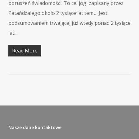
poruszeń świadomości. To cel jogi zapisany przez
Patańdżalego około 2 tysiące lat temu. Jest
podsumowaniem trwającej już wtedy ponad 2 tysiące
lat…
Read More
Nasze dane kontaktowe