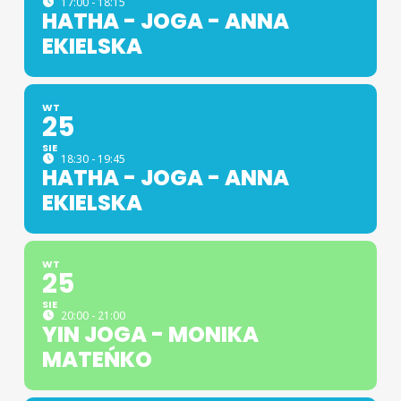
17:00 - 18:15
HATHA - JOGA - ANNA
EKIELSKA
WT
25
SIE
18:30 - 19:45
HATHA - JOGA - ANNA
EKIELSKA
WT
25
SIE
20:00 - 21:00
YIN JOGA - MONIKA
MATEŃKO