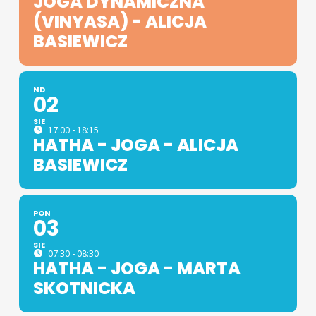
JOGA DYNAMICZNA
(VINYASA) - ALICJA
BASIEWICZ
ND
02
SIE
17:00 - 18:15
HATHA - JOGA - ALICJA
BASIEWICZ
PON
03
SIE
07:30 - 08:30
HATHA - JOGA - MARTA
SKOTNICKA