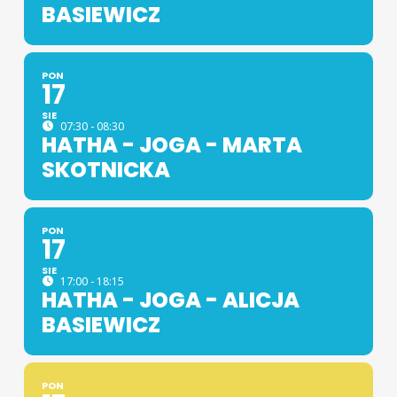
BASIEWICZ
PON
17
SIE
07:30 - 08:30
HATHA - JOGA - MARTA
SKOTNICKA
PON
17
SIE
17:00 - 18:15
HATHA - JOGA - ALICJA
BASIEWICZ
PON