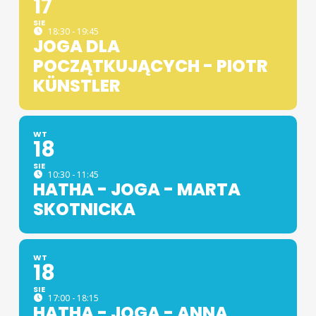
17
SIE
18:30 - 19:45
JOGA DLA
POCZĄTKUJĄCYCH - PIOTR
KÜNSTLER
WT
18
SIE
10:30 - 11:45
HATHA - JOGA - MARTA
SKOTNICKA
WT
18
SIE
17:00 - 18:15
HATHA - JOGA - ANNA