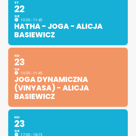
ST
22
SIE
10:30 - 11:45
HATHA - JOGA - ALICJA
BASIEWICZ
ND
23
SIE
10:30 - 11:45
JOGA DYNAMICZNA
(VINYASA) - ALICJA
BASIEWICZ
ND
23
SIE
17:00 - 18:15