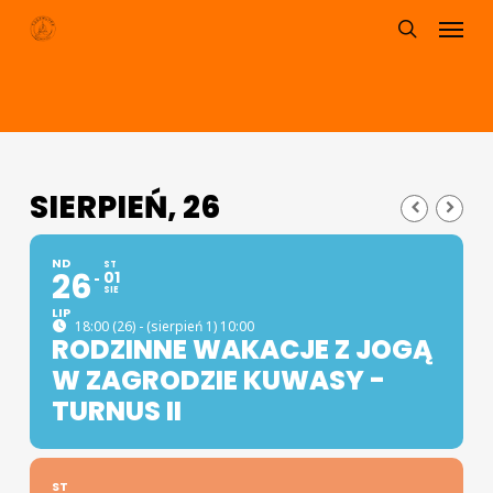
Menu
Skip
to
search
main
content
SIERPIEŃ, 26
ND
ST
26
01
SIE
LIP
18:00 (26) - (sierpień 1) 10:00
RODZINNE WAKACJE Z JOGĄ
W ZAGRODZIE KUWASY -
TURNUS II
ST