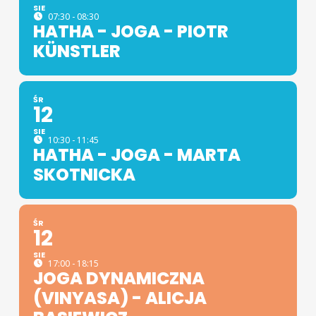
SIE
07:30 - 08:30
HATHA - JOGA - PIOTR
KÜNSTLER
ŚR
12
SIE
10:30 - 11:45
HATHA - JOGA - MARTA
SKOTNICKA
ŚR
12
SIE
17:00 - 18:15
JOGA DYNAMICZNA
(VINYASA) - ALICJA