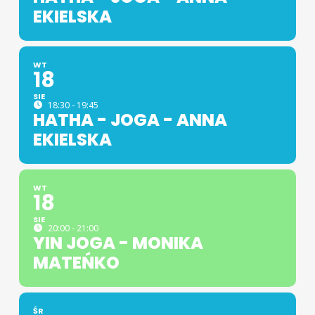
EKIELSKA
WT
18
SIE
18:30 - 19:45
HATHA - JOGA - ANNA
EKIELSKA
WT
18
SIE
20:00 - 21:00
YIN JOGA - MONIKA
MATEŃKO
ŚR