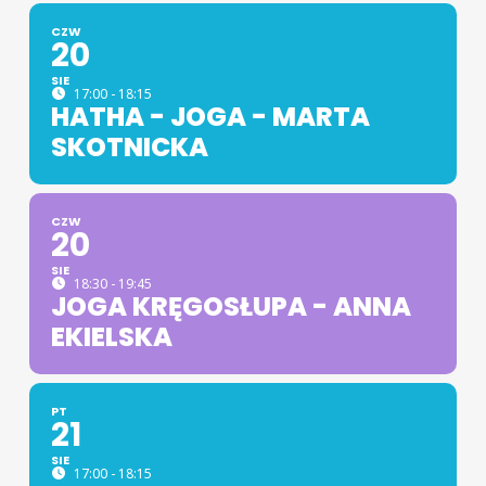
CZW
20
SIE
17:00 - 18:15
HATHA - JOGA - MARTA
SKOTNICKA
CZW
20
SIE
18:30 - 19:45
JOGA KRĘGOSŁUPA - ANNA
EKIELSKA
PT
21
SIE
17:00 - 18:15