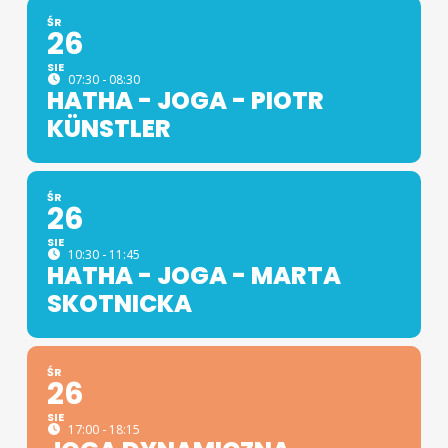
ŚR
26
SIE
07:30 - 08:30
HATHA - JOGA - PIOTR
KÜNSTLER
ŚR
26
SIE
10:30 - 11:45
HATHA - JOGA - MARTA
SKOTNICKA
ŚR
26
SIE
17:00 - 18:15