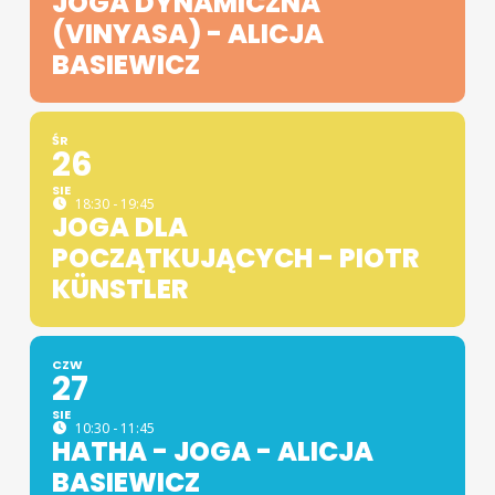
JOGA DYNAMICZNA
(VINYASA) - ALICJA
BASIEWICZ
ŚR
26
SIE
18:30 - 19:45
JOGA DLA
POCZĄTKUJĄCYCH - PIOTR
KÜNSTLER
CZW
27
SIE
10:30 - 11:45
HATHA - JOGA - ALICJA
BASIEWICZ