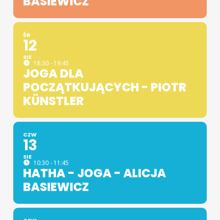
BASIEWICZ
ŚR
12
SIE
18:30 - 19:45
JOGA DLA
POCZĄTKUJĄCYCH - PIOTR
KÜNSTLER
CZW
13
SIE
10:30 - 11:45
HATHA - JOGA - ALICJA
BASIEWICZ