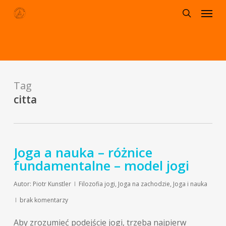
Menu
Skip
to
search
main
content
Tag
citta
Joga a nauka – różnice
fundamentalne – model jogi
Autor:
Piotr Kunstler
Filozofia jogi
,
Joga na zachodzie
,
Joga i nauka
brak komentarzy
Aby zrozumieć podejście jogi, trzeba najpierw