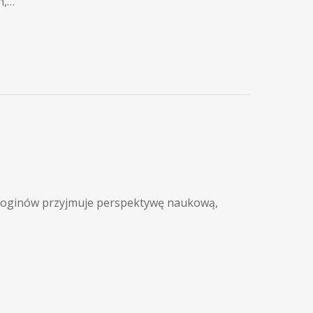
h,…
lu joginów przyjmuje perspektywę naukową,