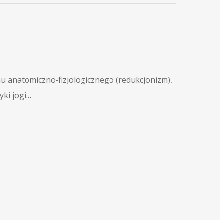
u anatomiczno-fizjologicznego (redukcjonizm),
yki jogi…