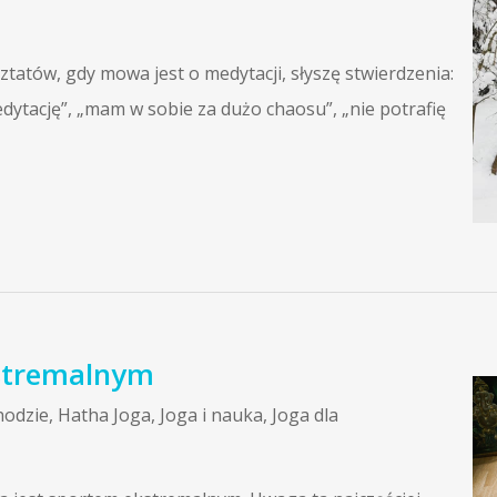
atów, gdy mowa jest o medytacji, słyszę stwierdzenia:
dytację”, „mam w sobie za dużo chaosu”, „nie potrafię
kstremalnym
hodzie
,
Hatha Joga
,
Joga i nauka
,
Joga dla