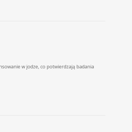
nsowanie w jodze, co potwierdzają badania
…