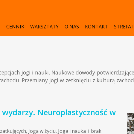
K
CENNIK
WARSZTATY
O NAS
KONTAKT
STREFA 
cepcjach jogi i nauki. Naukowe dowody potwierdzające 
 zachodu. Przemiany jogi w zetknięciu z kulturą zachod
ie wydarzy. Neuroplastyczność w
czatkujących
,
Joga w życiu
,
Joga i nauka
brak