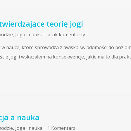
ierdzające teorię jogi
hodzie
,
Joga i nauka
brak komentarzy
e w nauce, które sprowadza zjawiska świadomości do poziom
cie jogi i wskazałem na konsekwencje, jakie ma to dla prakt
ja a nauka
hodzie
,
Joga i nauka
1 Komentarz