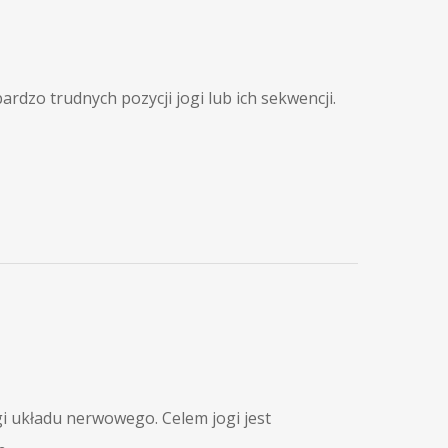
dzo trudnych pozycji jogi lub ich sekwencji.
gi układu nerwowego. Celem jogi jest