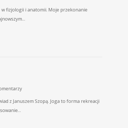
 fizjologii i anatomii. Moje przekonanie
najnowszym…
omentarzy
wiad z Januszem Szopą. Joga to forma rekreacji
tosowanie…