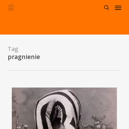
Menu
Skip
to
search
main
content
Tag
pragnienie