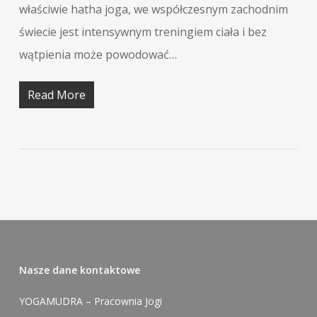
właściwie hatha joga, we współczesnym zachodnim
świecie jest intensywnym treningiem ciała i bez
wątpienia może powodować…
Read More
Nasze dane kontaktowe
YOGAMUDRA – Pracownia Jogi