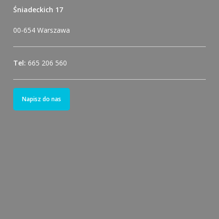
Śniadeckich 17
00-654 Warszawa
Tel:
665 206 560
Napisz do nas