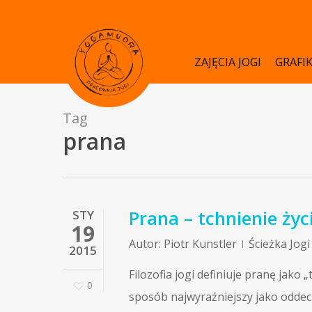
Skip
to
main
ZAJĘCIA JOGI
GRAFI
content
Tag
prana
Prana – tchnienie życ
STY
19
Autor:
Piotr Kunstler
Ścieżka Jogi
2015
Filozofia jogi definiuje pranę jako 
0
sposób najwyraźniejszy jako oddec