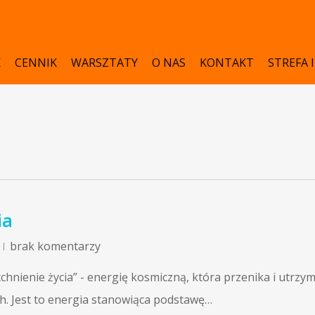
K
CENNIK
WARSZTATY
O NAS
KONTAKT
STREFA 
ia
brak komentarzy
„tchnienie życia” - energię kosmiczną, która przenika i utrzy
h. Jest to energia stanowiąca podstawę…