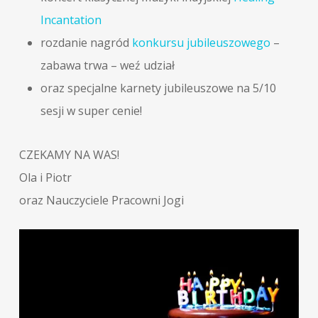
Incantation
rozdanie nagród
konkursu jubileuszowego
–
zabawa trwa – weź udział
oraz specjalne karnety jubileuszowe na 5/10
sesji w super cenie!
CZEKAMY NA WAS!
Ola i Piotr
oraz Nauczyciele Pracowni Jogi