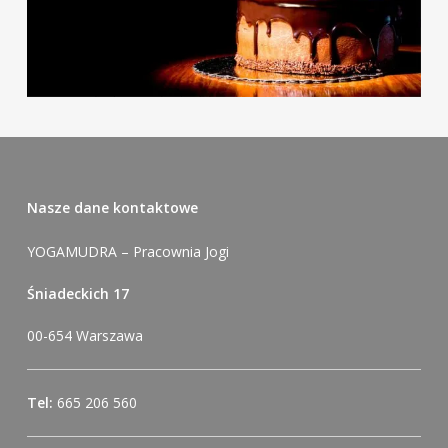
Nasze dane kontaktowe
YOGAMUDRA – Pracownia Jogi
Śniadeckich 17
00-654 Warszawa
Tel:
665 206 560