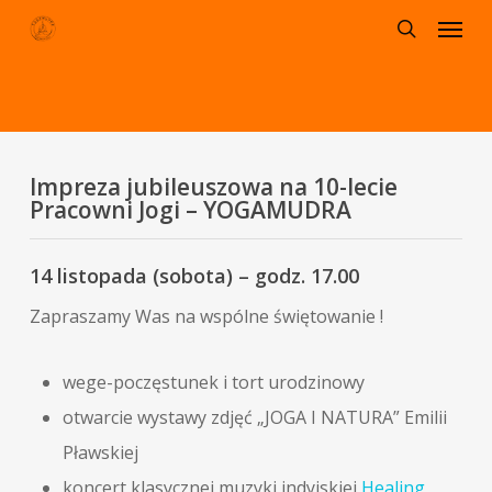
Menu
Skip
to
search
main
content
Impreza jubileuszowa na 10-lecie
Pracowni Jogi – YOGAMUDRA
14 listopada (sobota) – godz. 17.00
Zapraszamy Was na wspólne świętowanie !
wege-poczęstunek i tort urodzinowy
otwarcie wystawy zdjęć „JOGA I NATURA” Emilii
Pławskiej
koncert klasycznej muzyki indyjskiej
Healing