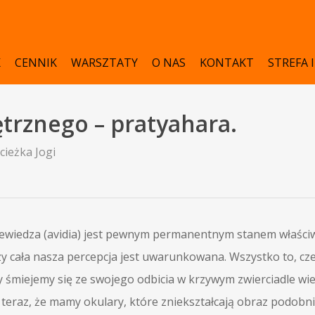
K
CENNIK
WARSZTATY
O NAS
KONTAKT
STREFA 
rznego – pratyahara.
cieżka Jogi
niewiedza (avidia) jest pewnym permanentnym stanem właści
zy cała nasza percepcja jest uwarunkowana. Wszystko to, cz
dy śmiejemy się ze swojego odbicia w krzywym zwierciadle wie
teraz, że mamy okulary, które zniekształcają obraz podobnie