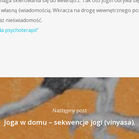
maga skierowania się do wewnątrz. Tak oto jogin odrywa s
z własną świadomością. Wkracza na drogę wewnętrznego po
raz nieświadomość.
a psychoterapii”
Następny post
Joga w domu – sekwencje jogi (vinyasa).