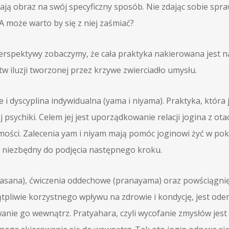
ają obraz na swój specyficzny sposób. Nie zdając sobie spra
A może warto by się z niej zaśmiać?
j perspektywy zobaczymy, że cała praktyka nakierowana jest n
w iluzji tworzonej przez krzywe zwierciadło umysłu.
i dyscyplina indywidualna (yama i niyama). Praktyka, która 
 psychiki. Celem jej jest uporządkowanie relacji jogina z ot
mości. Zalecenia yam i niyam mają pomóc joginowi żyć w poko
st niezbędny do podjęcia następnego kroku.
(asana), ćwiczenia oddechowe (pranayama) oraz powściągnię
wątpliwie korzystnego wpływu na zdrowie i kondycję, jest o
owanie go wewnątrz. Pratyahara, czyli wycofanie zmysłów je