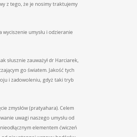
wy z tego, że je nosimy traktujemy
a wyciszenie umysłu i odzieranie
jak słusznie zauważył dr Harciarek,
aczającym go światem. Jakość tych
ju i zadowoleniu, gdyż taki tryb
cie zmysłów (pratyahara). Celem
derwanie uwagi naszego umysłu od
st nieodłącznym elementem ćwiczeń