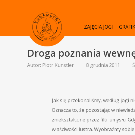
Skip
to
main
ZAJĘCIA JOGI
GRAFI
content
Droga poznania wewnęt
Autor:
Piotr Kunstler
8 grudnia 2011
Ś
Jak się przekonaliśmy, według jogi 
Oznacza to, że pozostając w niewied
zniekształcone przez filtr umysłu. G
właściwości lustra. Wyobraźmy sobie 