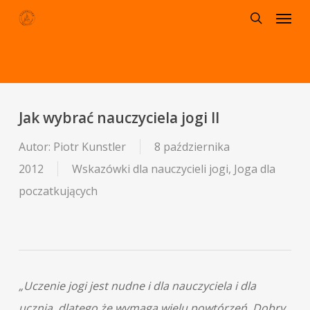
Menu
Skip
to
search
main
content
Jak wybrać nauczyciela jogi II
Autor:
Piotr Kunstler
8 października
2012
Wskazówki dla nauczycieli jogi
,
Joga dla
poczatkujących
„Uczenie jogi jest nudne i dla nauczyciela i dla
ucznia, dlatego że wymaga wielu powtórzeń. Dobry