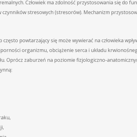
kstremalnych. Człowiek ma zdolność przystosowania się do 
 czynników stresowych (stresorów). Mechanizm przystosow
lub często powtarzający się może wywierać na człowieka wpły
dporności organizmu, obciążenie serca i układu krwionośne
ału. Oprócz zaburzeń na poziomie fizjologiczno-anatomiczn
ynną:
raku,
i,