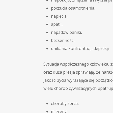
niepokoju, zmęczenia i wyczerpa
poczucia osamotnienia,
napięcia,
apatii,
napadów paniki,
bezsenności,
unikania konfrontacji, depresji.
Sytuacja współczesnego człowieka, szy
oraz duża presja sprawiają, że naraż
jakości życia wyrażające się począt
wielu chorób cywilizacyjnych upatruje
choroby serca,
migreny,