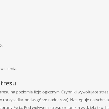
o,
 widzenia.
stresu
tresu na poziomie fizjologicznym. Czynniki wywołujące stre
 (przysadka-podwzgórze nadnercza). Następuje natychmia
 obrony życia. Pod wpływem stresu organizm wydziela tzw. h