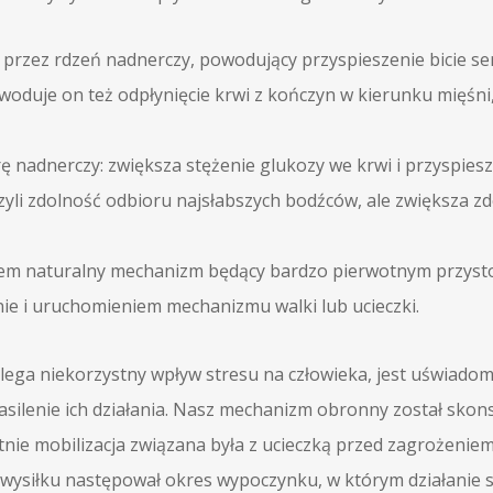
rzez rdzeń nadnerczy, powodujący przyspieszenie bicie serc
powoduje on też odpłynięcie krwi z kończyn w kierunku mięśni
 nadnerczy: zwiększa stężenie glukozy we krwi i przyspies
zyli zdolność odbioru najsłabszych bodźców, ale zwiększa z
ałkiem naturalny mechanizm będący bardzo pierwotnym przys
ie i uruchomieniem mechanizmu walki lub ucieczki.
ega niekorzystny wpływ stresu na człowieka, jest uświadom
 nasilenie ich działania. Nasz mechanizm obronny został sko
ie mobilizacja związana była z ucieczką przed zagrożeniem,
 wysiłku następował okres wypoczynku, w którym działanie