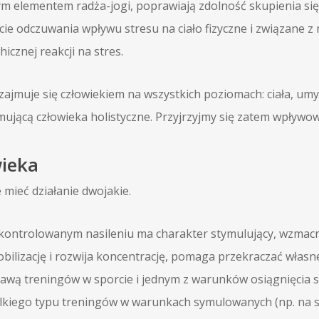
ym elementem radża-jogi, poprawiają zdolność skupienia się
 odczuwania wpływu stresu na ciało fizyczne i związane z n
cznej reakcji na stres.
muje się człowiekiem na wszystkich poziomach: ciała, umysł
ującą człowieka holistyczne. Przyjrzyjmy się zatem wpływow
wieka
 mieć działanie dwojakie.
o kontrolowanym nasileniu ma charakter stymulujący, wzmac
lizację i rozwija koncentrację, pomaga przekraczać własne
awą treningów w sporcie i jednym z warunków osiągnięcia 
kiego typu treningów w warunkach symulowanych (np. na sy