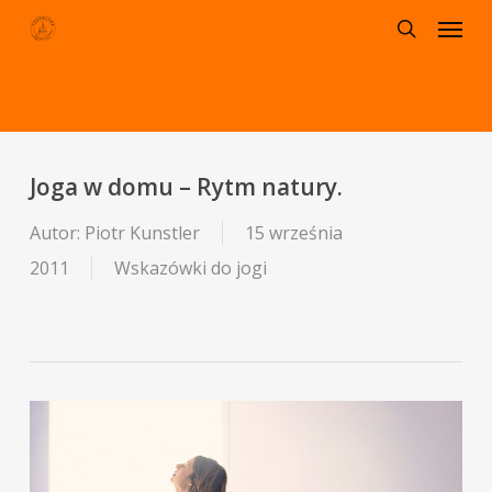
Menu
Skip
to
search
main
content
Joga w domu – Rytm natury.
Autor:
Piotr Kunstler
15 września
2011
Wskazówki do jogi