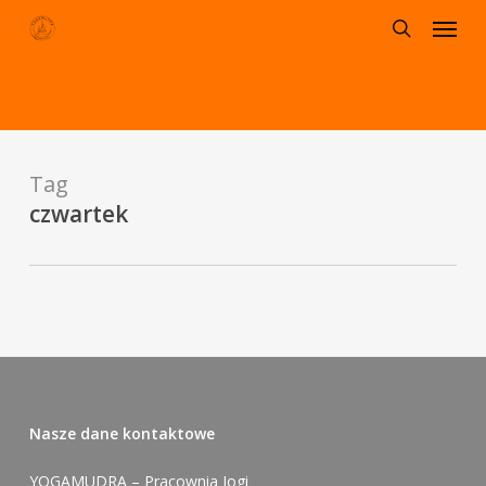
Menu
Skip
to
search
main
content
Tag
czwartek
Nasze dane kontaktowe
YOGAMUDRA – Pracownia Jogi