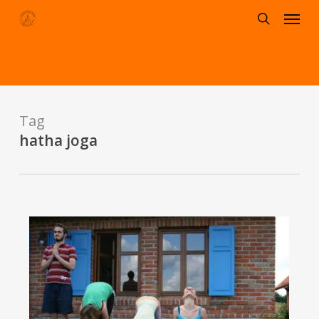
Menu
Skip
to
search
main
content
Tag
hatha joga