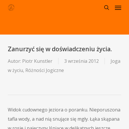
Menu
Skip
to
search
main
content
Zanurzyć się w doświadczeniu życia.
Autor:
Piotr Kunstler
3 września 2012
Joga
w życiu
,
Różności Jogiczne
Widok cudownego jeziora o poranku. Nieporuszona
tafla wody, a nad nią snujące się mgły. Łąka skąpana
w rosie i pajęczyny lśniące w delikatnych jeszcze