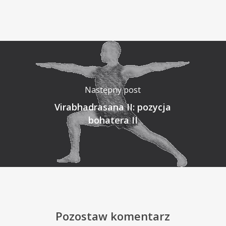
Następny post
Virabhadrasana II: pozycja
bohatera II
Pozostaw komentarz