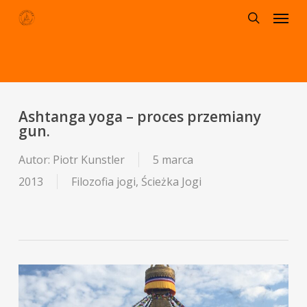
Menu
Skip
to
search
main
content
Ashtanga yoga – proces przemiany
gun.
Autor:
Piotr Kunstler
5 marca
2013
Filozofia jogi
,
Ścieżka Jogi