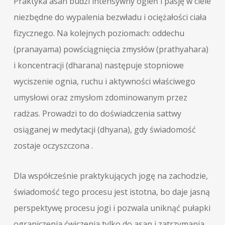
Praktyka asan budzi intensywny ogień i pasję w ciele
niezbędne do wypalenia bezwładu i ociężałości ciała
fizycznego. Na kolejnych poziomach: oddechu
(pranayama) powściągnięcia zmysłów (prathyahara)
i koncentracji (dharana) następuje stopniowe
wyciszenie ognia, ruchu i aktywności właściwego
umysłowi oraz zmysłom zdominowanym przez
radżas. Prowadzi to do doświadczenia sattwy
osiąganej w medytacji (dhyana), gdy świadomość
zostaje oczyszczona .
Dla współcześnie praktykujących jogę na zachodzie,
świadomość tego procesu jest istotna, bo daje jasną
perspektywę procesu jogi i pozwala uniknąć pułapki
ograniczenia ćwiczenia tylko do asan i zatrzymania