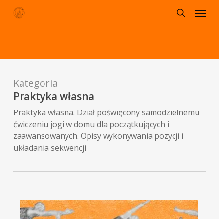
Menu
Skip
to
search
main
content
Kategoria
Praktyka własna
Praktyka własna. Dział poświęcony samodzielnemu
ćwiczeniu jogi w domu dla początkujących i
zaawansowanych. Opisy wykonywania pozycji i
układania sekwencji