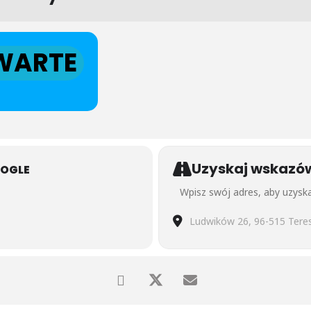
WARTE
Uzyskaj wskazó
OOGLE
Address - Kameralny warsztat j
Destination Address - Kamera