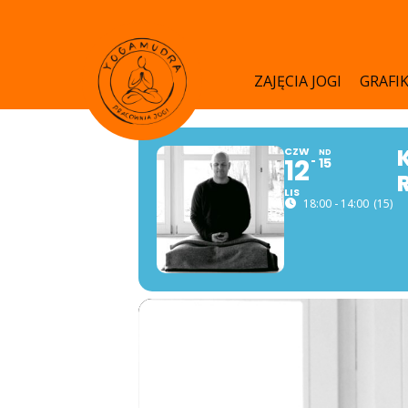
Skip
to
main
ZAJĘCIA JOGI
GRAFI
content
CZW
ND
12
15
LIS
18:00 - 14:00
(15)