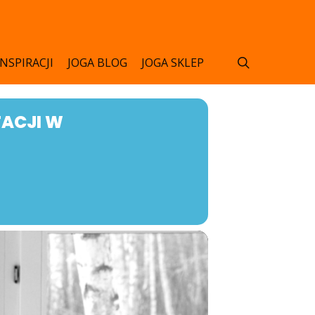
search
INSPIRACJI
JOGA BLOG
JOGA SKLEP
TACJI W