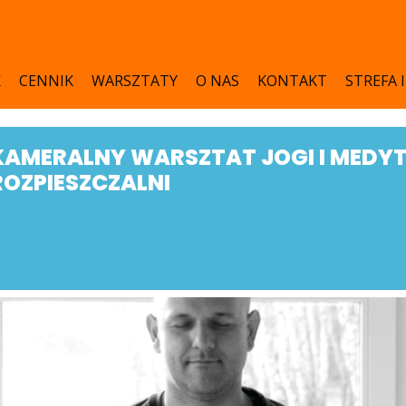
K
CENNIK
WARSZTATY
O NAS
KONTAKT
STREFA 
KAMERALNY WARSZTAT JOGI I MEDY
ROZPIESZCZALNI