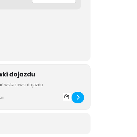
wki dojazdu
ogi i medytacji w Rozpieszczalni []
lny warsztat jogi i medytacji w Rozpieszczalni []