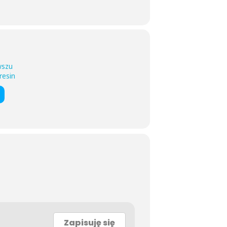
wszu
resin
Zapisuję się