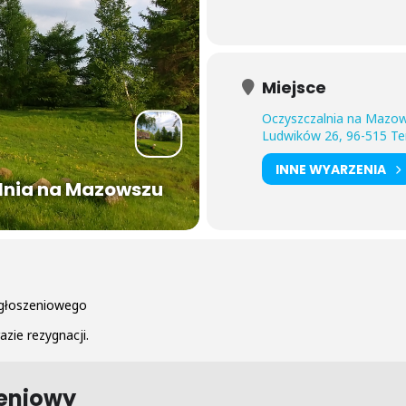
Miejsce
Oczyszczalnia na Mazo
Ludwików 26, 96-515 Te
INNE WYARZENIA
lnia na Mazowszu
zgłoszeniowego
azie rezygnacji.
zeniowy