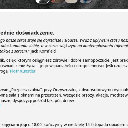
rednie doświadczenie.
 nasze serce staje się dojrzalsze i słodsze. Wraz z upływem czasu na
i udoskonalaniu siebie, a w coraz większym na kontemplowaniu tajemn
takcie z sercem.”
Jack Kornfield
nik, dzięki którym osiągniesz zdrowie i dobre samopoczucie. Jest pra
świadczenie życia – jego wspaniałości i drogocenności. Jeśli czujesz,
drogą.
Piotr Künstler
zwie „Rozpieszczalnia”, przy Oczyszczalni, z dwuosobowymi orygina
estronna sala z oknami na przestrzeń. Wszędzie brzozy, akacje, modrz
zej dyspozycji pośród łąk, pól, drzew.
l
zajęciami jogi o 18.00; kończymy w niedzielę 15 listopada obiadem 