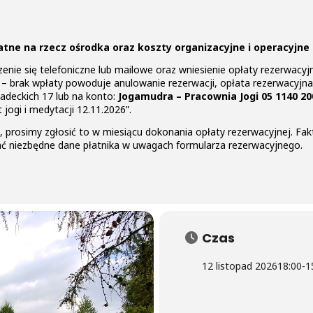
łatne na rzecz ośrodka oraz koszty organizacyjne i operacyjne
enie się telefoniczne lub mailowe oraz wniesienie opłaty rezerwacyj
sie – brak wpłaty powoduje anulowanie rezerwacji, opłata rezerwacyj
iadeckich 17 lub na konto:
Jogamudra – Pracownia Jogi 05 1140 2
jogi i medytacji 12.11.2026”.
rę, prosimy zgłosić to w miesiącu dokonania opłaty rezerwacyjnej. F
ać niezbędne dane płatnika w uwagach formularza rezerwacyjnego.
Czas
12 listopad 2026
18:00
-
1