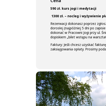
Cena
590 zł. kurs jogi i medytacji
1300 zł. – nocleg i wyżywienie p
Rezerwacji dokonasz poprzez zgłosz
dorosłej (najpóźniej 5 dni po zapi
dokonać w Pracowni Jogi przy ul. Śn
dopiskiem „bilet wstępu na warsztat 
Faktury: Jeśli chcesz uzyskać faktu
zaksięgowania opłaty. Prosimy pod