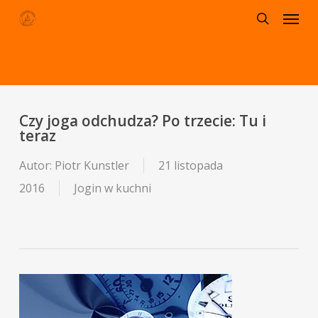
Menu
Skip
to
search
main
content
Czy joga odchudza? Po trzecie: Tu i
teraz
Autor:
Piotr Kunstler
21 listopada
2016
Jogin w kuchni