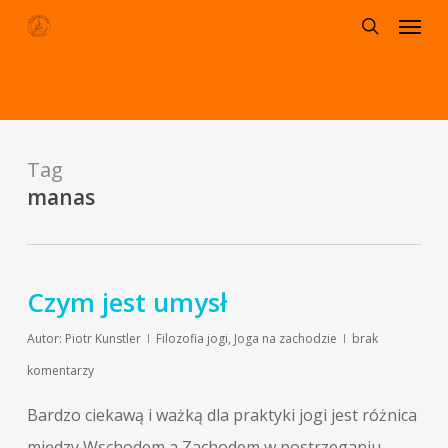
Menu
Skip
to
search
main
content
Tag
manas
Czym jest umysł
Autor:
Piotr Kunstler
Filozofia jogi
,
Joga na zachodzie
brak
komentarzy
Bardzo ciekawą i ważką dla praktyki jogi jest różnica
między Wschodem a Zachodem w postrzeganiu