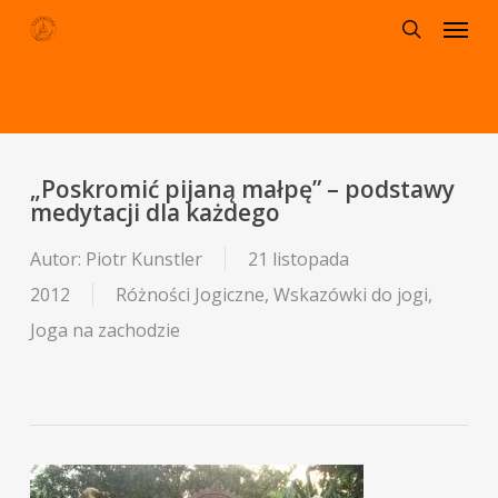
Menu
Skip
to
search
main
content
„Poskromić pijaną małpę” – podstawy
medytacji dla każdego
Autor:
Piotr Kunstler
21 listopada
2012
Różności Jogiczne
,
Wskazówki do jogi
,
Joga na zachodzie