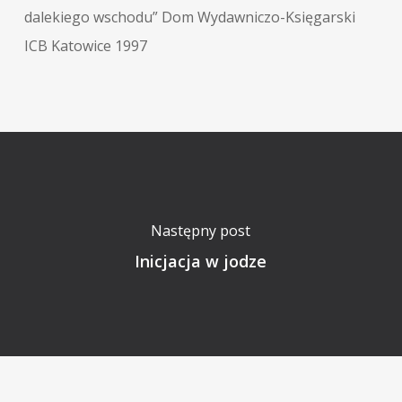
dalekiego wschodu” Dom Wydawniczo-Księgarski
ICB Katowice 1997
Następny post
Inicjacja w jodze