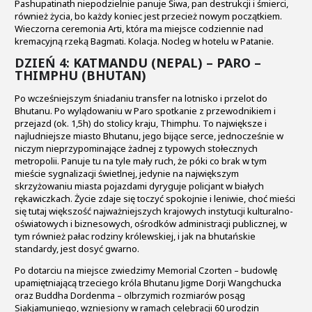
Pashupatinath niepodzielnie panuje Śiwa, pan destrukcji i śmierci,
również życia, bo każdy koniec jest przecież nowym początkiem.
Wieczorna ceremonia Arti, która ma miejsce codziennie nad
kremacyjną rzeką Bagmati. Kolacja. Nocleg w hotelu w Patanie.
DZIEŃ 4: KATMANDU (NEPAL) – PARO –
THIMPHU (BHUTAN)
Po wcześniejszym śniadaniu transfer na lotnisko i przelot do
Bhutanu. Po wylądowaniu w Paro spotkanie z przewodnikiem i
przejazd (ok. 1,5h) do stolicy kraju, Thimphu. To największe i
najludniejsze miasto Bhutanu, jego bijące serce, jednocześnie w
niczym nieprzypominające żadnej z typowych stołecznych
metropolii. Panuje tu na tyle mały ruch, że póki co brak w tym
mieście sygnalizacji świetlnej, jedynie na największym
skrzyżowaniu miasta pojazdami dyryguje policjant w białych
rękawiczkach. Życie zdaje się toczyć spokojnie i leniwie, choć mieści
się tutaj większość najważniejszych krajowych instytucji kulturalno-
oświatowych i biznesowych, ośrodków administracji publicznej, w
tym również pałac rodziny królewskiej, i jak na bhutańskie
standardy, jest dosyć gwarno.
Po dotarciu na miejsce zwiedzimy Memorial Czorten – budowlę
upamiętniającą trzeciego króla Bhutanu Jigme Dorji Wangchucka
oraz Buddha Dordenma – olbrzymich rozmiarów posąg
Siakjamuniego, wzniesiony w ramach celebracji 60 urodzin