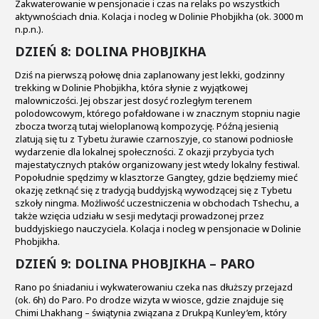
Zakwaterowanie w pensjonacie i czas na relaks po wszystkich
aktywnościach dnia. Kolacja i nocleg w Dolinie Phobjikha (ok. 3000 m
n.p.n.).
DZIEŃ 8: DOLINA PHOBJIKHA
Dziś na pierwszą połowę dnia zaplanowany jest lekki, godzinny
trekking w Dolinie Phobjikha, która słynie z wyjątkowej
malowniczości. Jej obszar jest dosyć rozległym terenem
polodowcowym, którego pofałdowane i w znacznym stopniu nagie
zbocza tworzą tutaj wieloplanową kompozycję. Późną jesienią
zlatują się tu z Tybetu żurawie czarnoszyje, co stanowi podniosłe
wydarzenie dla lokalnej społeczności. Z okazji przybycia tych
majestatycznych ptaków organizowany jest wtedy lokalny festiwal.
Popołudnie spędzimy w klasztorze Gangtey, gdzie będziemy mieć
okazję zetknąć się z tradycją buddyjską wywodzącej się z Tybetu
szkoły ningma. Możliwość uczestniczenia w obchodach Tshechu, a
także wzięcia udziału w sesji medytacji prowadzonej przez
buddyjskiego nauczyciela. Kolacja i nocleg w pensjonacie w Dolinie
Phobjikha.
DZIEŃ 9: DOLINA PHOBJIKHA – PARO
Rano po śniadaniu i wykwaterowaniu czeka nas dłuższy przejazd
(ok. 6h) do Paro. Po drodze wizyta w wiosce, gdzie znajduje się
Chimi Lhakhang – świątynia związana z Drukpą Kunley’em, który