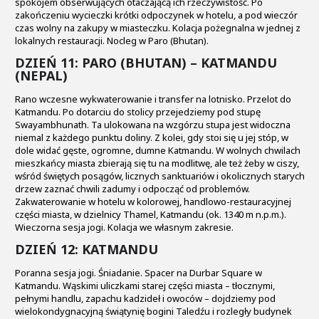
spokojem obserwujących otaczającą ich rzeczywistość. Po
zakończeniu wycieczki krótki odpoczynek w hotelu, a pod wieczór
czas wolny na zakupy w miasteczku. Kolacja pożegnalna w jednej z
lokalnych restauracji. Nocleg w Paro (Bhutan).
DZIEŃ 11: PARO (BHUTAN) – KATMANDU
(NEPAL)
Rano wczesne wykwaterowanie i transfer na lotnisko. Przelot do
Katmandu. Po dotarciu do stolicy przejedziemy pod stupę
Swayambhunath. Ta ulokowana na wzgórzu stupa jest widoczna
niemal z każdego punktu doliny. Z kolei, gdy stoi się u jej stóp, w
dole widać gęste, ogromne, dumne Katmandu. W wolnych chwilach
mieszkańcy miasta zbierają się tu na modlitwę, ale też żeby w ciszy,
wśród świętych posągów, licznych sanktuariów i okolicznych starych
drzew zaznać chwili zadumy i odpocząć od problemów.
Zakwaterowanie w hotelu w kolorowej, handlowo-restauracyjnej
części miasta, w dzielnicy Thamel, Katmandu (ok. 1340 m n.p.m.).
Wieczorna sesja jogi. Kolacja we własnym zakresie.
DZIEŃ 12: KATMANDU
Poranna sesja jogi. Śniadanie. Spacer na Durbar Square w
Katmandu. Wąskimi uliczkami starej części miasta – tłocznymi,
pełnymi handlu, zapachu kadzideł i owoców – dojdziemy pod
wielokondygnacyjną świątynię bogini Taledźu i rozległy budynek