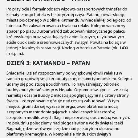
Po przylocie i formalnościach wizowo-paszportowych transfer do
klimatycznego hotelu w historycznej części Patanu, newarskiego
miasta położonego w Dolinie Katmandu, w niedalekiej odległości od
lotniska. Po zakwaterowaniu chwila na relaks. Kolejno wieczorny
spacer po placu Durbar wśród zabudowań historycznego pałacu
królewskiego oraz sąsiadujących z nimi licznych, usytuowanych
ściśle obok siebie średniowiecznych świątyń. Powitalna kolacja w
jednej z lokalnych restauracji. Nocleg w hotelu w Patanie (ok. 1400
m n.p.m.).
DZIEŃ 3: KATMANDU – PATAN
Śniadanie. Dzień rozpoczniemy od wyjątkowej chwili relaksu w
ramach grupowej sesji terapeutycznej misami tybetańskimi. Kolejno
udamy się pod stupę Bouddhnath. To najważniejszy ośrodek
buddyzmu tybetańskiego w Nepalu. Ogromna świątynia – ze złotą
harmiką i oczami Buddy z miłością spoglądającymi na cztery strony
świata – zdecydowanie góruje nad resztą zabudowań. W tym
miejscu gromadzi się wyższa energia, zwielokrotniona mocą
szeptanych mantr dobiegających z okolicznych klasztorów,
trzepotem modlitewnych flag i nieprzerwaną obecnością wiernych.
Po południu pojedziemy nad błogosławione wody świętej rzeki
Bagmati, gdzie w równym rzędzie nad jej korytem ulokowano
platformy kremacyjne. W kompleksie hinduskich świątyń