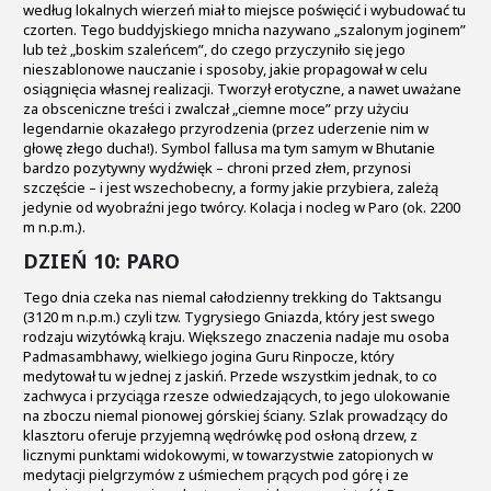
według lokalnych wierzeń miał to miejsce poświęcić i wybudować tu
czorten. Tego buddyjskiego mnicha nazywano „szalonym joginem”
lub też „boskim szaleńcem”, do czego przyczyniło się jego
nieszablonowe nauczanie i sposoby, jakie propagował w celu
osiągnięcia własnej realizacji. Tworzył erotyczne, a nawet uważane
za obsceniczne treści i zwalczał „ciemne moce” przy użyciu
legendarnie okazałego przyrodzenia (przez uderzenie nim w
głowę złego ducha!). Symbol fallusa ma tym samym w Bhutanie
bardzo pozytywny wydźwięk – chroni przed złem, przynosi
szczęście – i jest wszechobecny, a formy jakie przybiera, zależą
jedynie od wyobraźni jego twórcy. Kolacja i nocleg w Paro (ok. 2200
m n.p.m.).
DZIEŃ 10: PARO
Tego dnia czeka nas niemal całodzienny trekking do Taktsangu
(3120 m n.p.m.) czyli tzw. Tygrysiego Gniazda, który jest swego
rodzaju wizytówką kraju. Większego znaczenia nadaje mu osoba
Padmasambhawy, wielkiego jogina Guru Rinpocze, który
medytował tu w jednej z jaskiń. Przede wszystkim jednak, to co
zachwyca i przyciąga rzesze odwiedzających, to jego ulokowanie
na zboczu niemal pionowej górskiej ściany. Szlak prowadzący do
klasztoru oferuje przyjemną wędrówkę pod osłoną drzew, z
licznymi punktami widokowymi, w towarzystwie zatopionych w
medytacji pielgrzymów z uśmiechem prących pod górę i ze