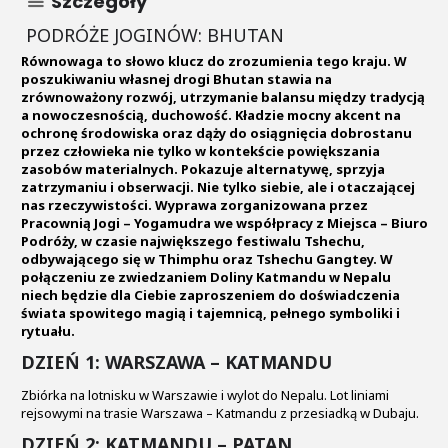
Szczegóły
PODRÓŻE JOGINÓW: BHUTAN
Równowaga to słowo klucz do zrozumienia tego kraju. W
poszukiwaniu własnej drogi Bhutan stawia na
zrównoważony rozwój, utrzymanie balansu między tradycją
a nowoczesnością, duchowość. Kładzie mocny akcent na
ochronę środowiska oraz dąży do osiągnięcia dobrostanu
przez człowieka nie tylko w kontekście powiększania
zasobów materialnych. Pokazuje alternatywę, sprzyja
zatrzymaniu i obserwacji. Nie tylko siebie, ale i otaczającej
nas rzeczywistości. Wyprawa zorganizowana przez
Pracownią Jogi – Yogamudra
we współpracy z
Miejsca – Biuro
Podróży
, w czasie największego festiwalu Tshechu,
odbywającego się w Thimphu oraz Tshechu Gangtey. W
połączeniu ze zwiedzaniem Doliny Katmandu w Nepalu
niech będzie dla Ciebie zaproszeniem do doświadczenia
świata spowitego magią i tajemnicą, pełnego symboliki i
rytuału.
DZIEŃ 1: WARSZAWA – KATMANDU
Zbiórka na lotnisku w Warszawie i wylot do Nepalu. Lot liniami
rejsowymi na trasie Warszawa – Katmandu z przesiadką w Dubaju.
DZIEŃ 2: KATMANDU – PATAN