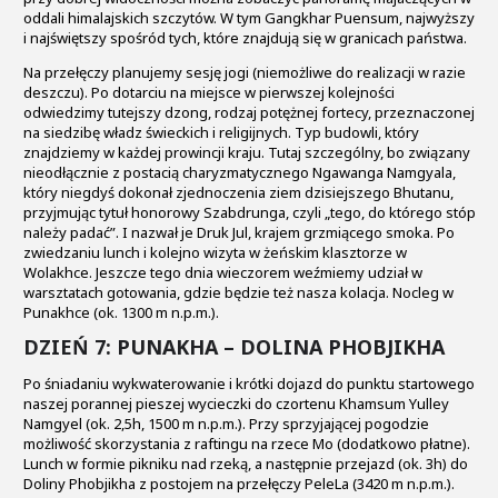
oddali himalajskich szczytów. W tym Gangkhar Puensum, najwyższy
i najświętszy spośród tych, które znajdują się w granicach państwa.
Na przełęczy planujemy sesję jogi (niemożliwe do realizacji w razie
deszczu). Po dotarciu na miejsce w pierwszej kolejności
odwiedzimy tutejszy dzong, rodzaj potężnej fortecy, przeznaczonej
na siedzibę władz świeckich i religijnych. Typ budowli, który
znajdziemy w każdej prowincji kraju. Tutaj szczególny, bo związany
nieodłącznie z postacią charyzmatycznego Ngawanga Namgyala,
który niegdyś dokonał zjednoczenia ziem dzisiejszego Bhutanu,
przyjmując tytuł honorowy Szabdrunga, czyli „tego, do którego stóp
należy padać”. I nazwał je Druk Jul, krajem grzmiącego smoka. Po
zwiedzaniu lunch i kolejno wizyta w żeńskim klasztorze w
Wolakhce. Jeszcze tego dnia wieczorem weźmiemy udział w
warsztatach gotowania, gdzie będzie też nasza kolacja. Nocleg w
Punakhce (ok. 1300 m n.p.m.).
DZIEŃ 7: PUNAKHA – DOLINA PHOBJIKHA
Po śniadaniu wykwaterowanie i krótki dojazd do punktu startowego
naszej porannej pieszej wycieczki do czortenu Khamsum Yulley
Namgyel (ok. 2,5h, 1500 m n.p.m.). Przy sprzyjającej pogodzie
możliwość skorzystania z raftingu na rzece Mo (dodatkowo płatne).
Lunch w formie pikniku nad rzeką, a następnie przejazd (ok. 3h) do
Doliny Phobjikha z postojem na przełęczy PeleLa (3420 m n.p.m.).