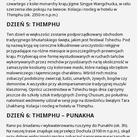
czwartego z kolei monarchy kraju Jigme Singye Wangchucka, w celu
szerzenia idei pokoju na świecie. Kolacja i nocleg w hotelu w
Thimphu (ok. 2350 m n.p.m.)
DZIEŃ 5: THIMPHU
Ten dzień w większości zostanie podporządkowany obchodom
tradycyjnego bhutańskiego święta, jakim jest festiwal Tshechu. Pod
tą nazwą kryją się coroczne kilkudniowe uroczystości religijne
przypadające na różne miesiące w poszczególnych prowincjach
kraju. Przybierają one formę wystudiowanych w ruchach tańców
wykonywanych przez mnichów przyodzianych na tę okoliczność w
zamaszyste kostiumy czy kolorowe maski, które nadają obrzędom
malowniczego i tajemniczego charakteru. Wśród nich można
zobaczyć podobizny zwierząt, ludzi, umarłych, żywych, bogów czy
demonów. A wszystko przy akompaniamencie tradycyjnej muzyki
klasztornej. Oprócz uczestnictwa w Tshechu tego dnia zajrzymy
jeszcze do szkoły sztuk tradycyjnych Zoring Chusum, po południu
natomiast weźmiemy udział w sesji jogi na dziedzińcu świątyni Tara
Lhakhang. Kolacja i nocleg w hotelu w Thimphu.
DZIEŃ 6: THIMPHU – PUNAKHA
Rano po śniadaniu i wykwaterowaniu ruszymy do Punakhi (ok. 3h).
Na naszej trasie znajduje się przełęcz Dochula (3100 m n.p.m.), skąd
przy dobrej widoczności można zobaczyć panoramę majaczących w