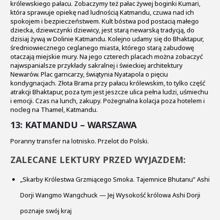
królewskiego pałacu. Zobaczymy też pałac żywej boginki Kumari,
która sprawuje opiekę nad ludnością Katmandu, czuwa nad ich
spokojem i bezpieczeństwem. Kult bóstwa pod postacią małego
dziecka, dziewczynki dziewicy, jest starą newarską tradycją, do
dzisiaj żywą w Dolinie Katmandu. Kolejno udamy się do Bhaktapur,
średniowiecznego ceglanego miasta, którego starą zabudowę
otaczają miejskie mury. Na jego czterech placach można zobaczyć
najwspanialsze przykłady sakralnej i świeckiej architektury
Newarów. Plac garncarzy, świątynia Nyatapola o pięciu
kondygnacjach. Złota Brama przy pałacu królewskim, to tylko część
atrakcji Bhaktapur, poza tym jest jeszcze ulica pełna ludzi, uśmiechu
i emocji. Czas na lunch, zakupy. Pożegnalna kolacja poza hotelem i
nocleg na Thamel, Katmandu.
13: KATMANDU – WARSZAWA
Poranny transfer na lotnisko. Przelot do Polski.
ZALECANE LEKTURY PRZED WYJAZDEM:
„Skarby Królestwa Grzmiącego Smoka. Tajemnice Bhutanu” Ashi
Dorji Wangmo Wangchuck — Jej Wysokość królowa Ashi Dorji
poznaje swój kraj