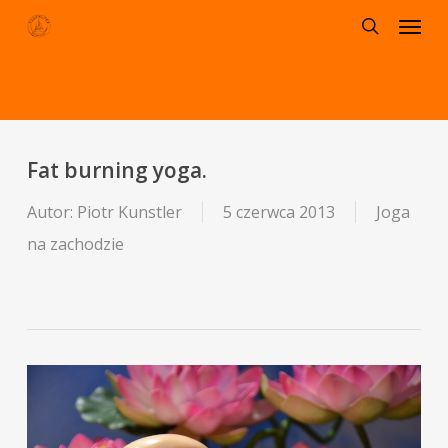
Menu
Skip
to
search
main
content
Fat burning yoga.
Autor:
Piotr Kunstler
5 czerwca 2013
Joga
na zachodzie