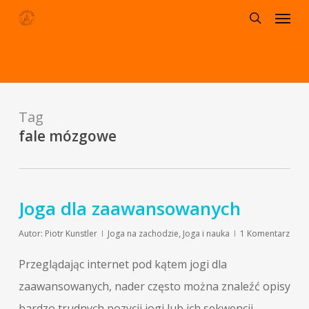
Menu
Skip
to
search
main
content
Tag
fale mózgowe
Joga dla zaawansowanych
Autor:
Piotr Kunstler
Joga na zachodzie
,
Joga i nauka
1 Komentarz
Przeglądając internet pod kątem jogi dla
zaawansowanych, nader często można znaleźć opisy
bardzo trudnych pozycji jogi lub ich sekwencji.